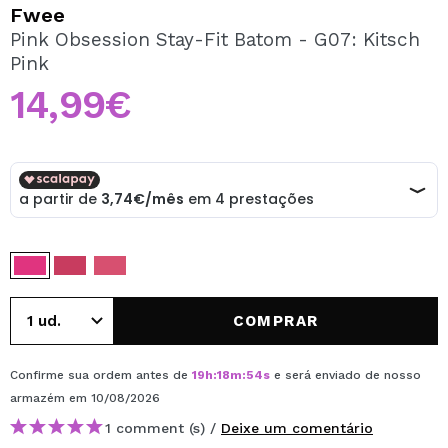
QUERO REGISTAR-ME
Fwee
Pink Obsession Stay-Fit Batom - G07: Kitsch
Ao criar uma conta no Maquibeauty.pt pode fazer as suas
Pink
compras rapidamente, verificar o estado das suas
encomendas e consultar as suas operações anteriores.
14,99€
CRIAR CONTA
COMPRAR
Confirme sua ordem antes de
19
h
:
18
m
:
54
s
e será enviado de nosso
armazém
em 10/08/2026
1 comment (s) /
Deixe um comentário