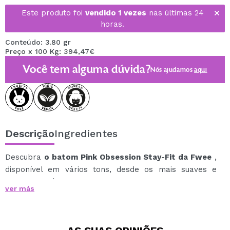
Este produto foi
vendido 1 vezes
nas últimas 24
horas.
Conteúdo: 3.80 gr
Preço x 100 Kg: 394,47€
Você tem alguma dúvida?
Nós ajudamos
aqui
Descrição
Ingredientes
Descubra
o batom Pink Obsession Stay-Fit da Fwee
,
disponível em vários tons, desde os mais suaves e
delicados até os mais vibrantes e intensos.
ver más
Com textura semi-matte e semibrilhante, essa
tonalidade proporciona uma cor natural, fresca e
duradoura que realça a beleza dos lábios sem esforço.