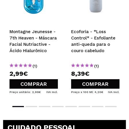
Montagne Jeunesse -
Ecoforia - *Loss
7th Heaven - Máscara
Control* - Esfoliante
Facial Nutriactive -
anti-queda para o
Ácido Hialurônico
couro cabeludo
(1)
(1)
2,99€
8,39€
COMPRAR
COMPRAR
Preço unitário: 2,99€
IVA Incl.
Preço x 100 Ml: 4,20€
IVA Incl.
CUIDADO PESSOAL