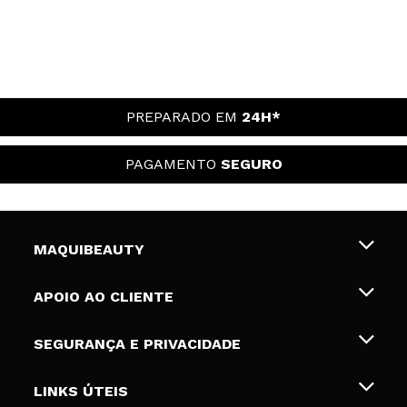
PREPARADO EM
24H*
PAGAMENTO
SEGURO
MAQUIBEAUTY
Sobre nós
APOIO AO CLIENTE
Emprego
Envios e Devoluções
SEGURANÇA E PRIVACIDADE
Gift Cards
Desistência / Devoluções
Termos e Privacidade
LINKS ÚTEIS
Formas de pagamento