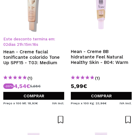
Este desconto termina em:
02
dias
21
h
:
15
m
:
15
s
Hean - Creme BB
Hean - Creme facial
hidratante Feel Natural
tonificante colorido Tone
Healthy Skin - B04: Warm
Up SPF15 - T03: Medium
(1)
(1)
4,54€
5,99€
5,68€
-20%
COMPRAR
COMPRAR
Preço x 100 Ml: 18,93€
IVA Incl.
Preço x 100 Kg: 23,96€
IVA Incl.