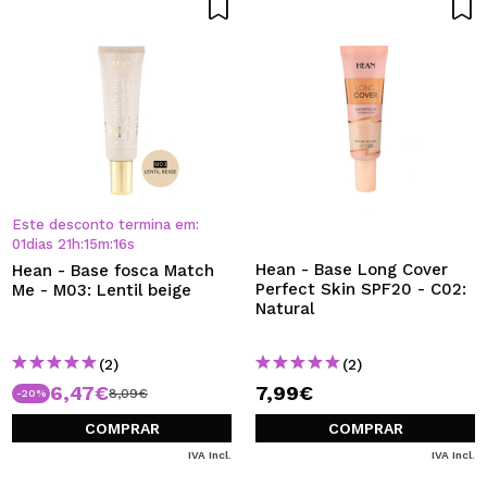
Este desconto termina em:
01
dias
21
h
:
15
m
:
15
s
Hean - Base Long Cover
Hean - Base fosca Match
Perfect Skin SPF20 - C02:
Me - M03: Lentil beige
Natural
(2)
(2)
6,47€
7,99€
8,09€
-20%
COMPRAR
COMPRAR
IVA Incl.
IVA Incl.