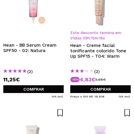
Este desconto termina em:
01
dias
09
h
:
15
m
:
15
s
Hean - BB Serum Cream
Hean - Creme facial
SPF50 - 02: Natura
tonificante colorido Tone
Up SPF15 - T04: Warm
(2)
(2)
11,25€
4,83€
5,68€
-15%
COMPRAR
COMPRAR
IVA Incl.
Preço x 100 Ml: 18,93€
IVA Incl.