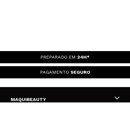
PREPARADO EM
24H*
PAGAMENTO
SEGURO
MAQUIBEAUTY
Sobre nós
APOIO AO CLIENTE
Emprego
Envios e Devoluções
SEGURANÇA E PRIVACIDADE
Gift Cards