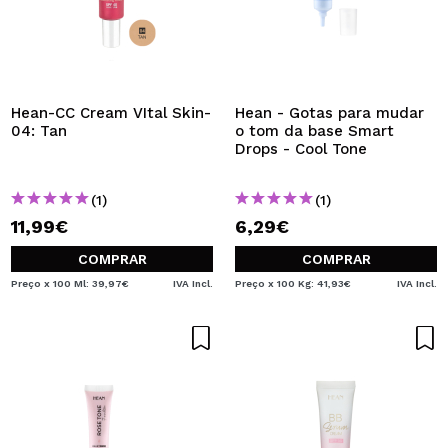
Hean-CC Cream VItal Skin-
Hean - Gotas para mudar
04: Tan
o tom da base Smart
Drops - Cool Tone
(1)
(1)
11,99€
6,29€
COMPRAR
COMPRAR
Preço x 100 Ml: 39,97€
IVA Incl.
Preço x 100 Kg: 41,93€
IVA Incl.