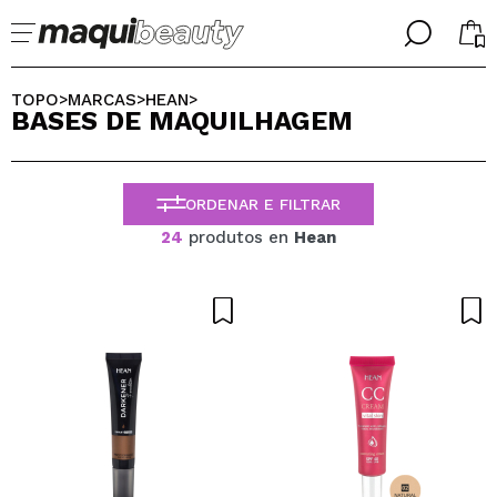
╳
╳
SELECIONE O SEU IDIOMA
TOPO
MARCAS
HEAN
>
>
>
BASES DE MAQUILHAGEM
Já sou #maquilover, tenho uma conta
BIENVENIDX!
PORTUGUESE
ESPAÑOL
ORDENAR E FILTRAR
ENGLISH
FRANCES
24
produtos en
Hean
ALEMAN
ITALIANO
Esqueceu-se da palavra-passe?
Eu não tenho uma conta aqui