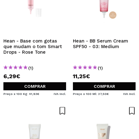
Hean - Base com gotas
Hean - BB Serum Cream
que mudam o tom Smart
SPF50 - 03: Medium
Drops - Rose Tone
(1)
(1)
6,29€
11,25€
COMPRAR
COMPRAR
Preço x 100 Kg: 41,93€
IVA Incl.
Preço x 100 Ml: 37,50€
IVA Incl.