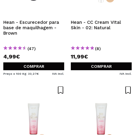
QUERO REGISTAR-ME
Ao criar uma conta no Maquibeauty.pt pode fazer as suas
compras rapidamente, verificar o estado das suas
Hean - Escurecedor para
Hean - CC Cream VItal
encomendas e consultar as suas operações anteriores.
base de maquilhagem -
Skin - 02: Natural
Brown
CRIAR CONTA
(47)
(8)
4,99€
11,99€
COMPRAR
COMPRAR
Preço x 100 Kg: 33,27€
IVA Incl.
IVA Incl.