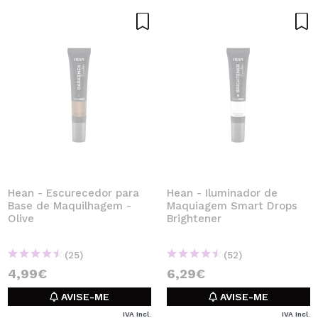
Hean - Escurecedor para
Hean - Iluminador de
Base de Maquilhagem -
Maquiagem Smart Drops
Olive
Brightener
(25)
(52)
4,99€
6,29€
AVISE-ME
AVISE-ME
IVA Incl.
IVA Incl.