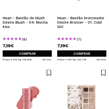
Hean - Bastão de blush
Hean - Bastão bronzeador
Desire Blush - 04: Mocha
Desire Bronzer - 01: Cold
kiss
Girl
(6)
(7)
7,19€
7,19€
COMPRAR
COMPRAR
Preço x 100 Kg: 119,83€
IVA Incl.
Preço x 100 Kg: 130,73€
IVA Incl.