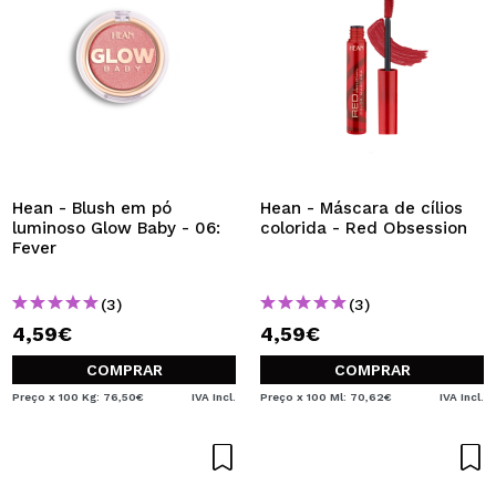
Hean - Blush em pó
Hean - Máscara de cílios
luminoso Glow Baby - 06:
colorida - Red Obsession
Fever
(3)
(3)
4,59€
4,59€
COMPRAR
COMPRAR
Preço x 100 Kg: 76,50€
IVA Incl.
Preço x 100 Ml: 70,62€
IVA Incl.