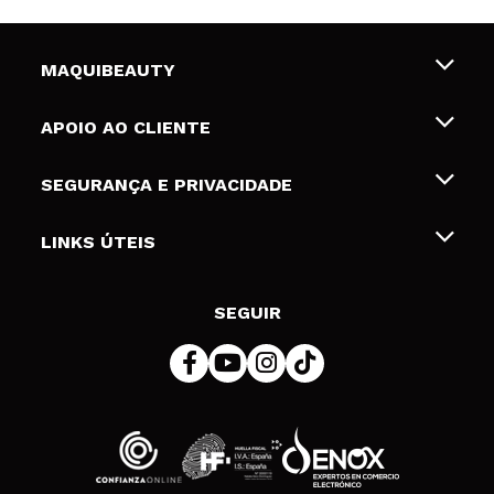
MAQUIBEAUTY
Sobre nós
APOIO AO CLIENTE
Emprego
Envios e Devoluções
SEGURANÇA E PRIVACIDADE
Gift Cards
Desistência / Devoluções
Termos e Privacidade
LINKS ÚTEIS
Formas de pagamento
Política de privacidade
Contato
Desconto Estudantes
Política de cookies
SEGUIR
Resolução de litígios em linha (ODR)