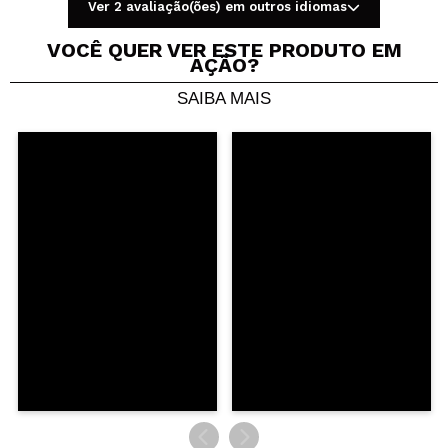
Ver 2 avaliação(ões) em outros idiomas
VOCÊ QUER VER ESTE PRODUTO EM
AÇÃO?
SAIBA MAIS
Compartilhar um vídeo ou uma foto
Seu vídeo pode ser o primeiro. Imagine isso...
Recomenda esta compra?
Sim
Não
5/5
ENVIAR