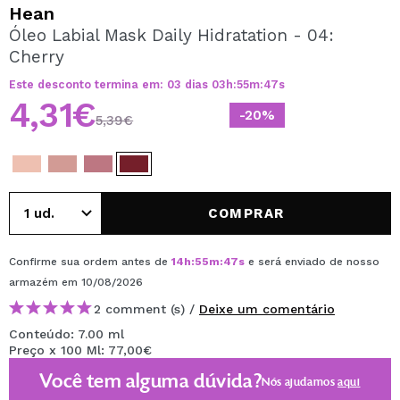
QUERO REGISTAR-ME
Hean
Óleo Labial Mask Daily Hidratation - 04:
Ao criar uma conta no Maquibeauty.pt pode fazer as suas
Cherry
compras rapidamente, verificar o estado das suas
encomendas e consultar as suas operações anteriores.
Este desconto termina em:
03
dias
03
h
:
55
m
:
47
s
4,31€
-20%
5,39€
CRIAR CONTA
COMPRAR
Confirme sua ordem antes de
14
h
:
55
m
:
47
s
e será enviado de nosso
armazém
em 10/08/2026
2 comment (s) /
Deixe um comentário
Conteúdo: 7.00 ml
Preço x 100 Ml: 77,00€
Você tem alguma dúvida?
Nós ajudamos
aqui