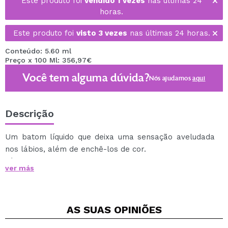
Este produto foi
vendido 1 vezes
nas últimas 24
horas.
Este produto foi
visto 3 vezes
nas últimas 24 horas.
Conteúdo: 5.60 ml
Preço x 100 Ml: 356,97€
Você tem alguma dúvida?
Nós ajudamos
aqui
Descrição
Um batom líquido que deixa uma sensação aveludada
nos lábios, além de enchê-los de cor.
Fórmula que seca permanece uniforme e duradoura.
ver más
Cruelty free.
Vegan.
AS SUAS
OPINIÕES