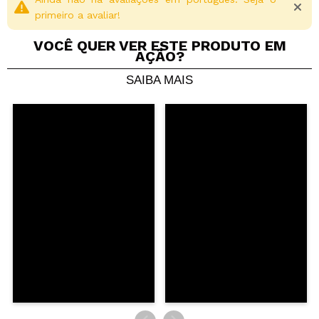
primeiro a avaliar!
VOCÊ QUER VER ESTE PRODUTO EM
AÇÃO?
SAIBA MAIS
Compartilhar um vídeo ou uma foto
Seu vídeo pode ser o primeiro. Imagine isso...
Recomenda esta compra?
Sim
Não
5/5
ENVIAR