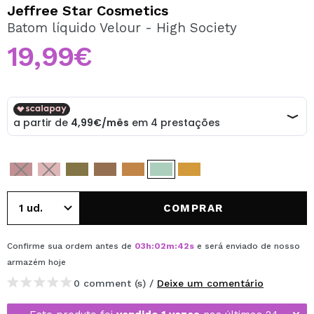
QUERO REGISTAR-ME
Jeffree Star Cosmetics
Batom líquido Velour - High Society
Ao criar uma conta no Maquibeauty.pt pode fazer as suas
compras rapidamente, verificar o estado das suas
19,99€
encomendas e consultar as suas operações anteriores.
CRIAR CONTA
COMPRAR
Confirme sua ordem antes de
03
h
:
02
m
:
42
s
e será enviado de nosso
armazém
hoje
0 comment (s) /
Deixe um comentário