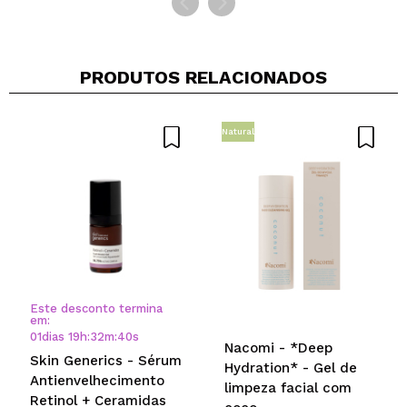
PRODUTOS RELACIONADOS
Natural
Este desconto termina
em:
01
dias
19
h
:
32
m
:
40
s
Nacomi - *Deep
Skin Generics - Sérum
Hydration* - Gel de
Antienvelhecimento
limpeza facial com
Retinol + Ceramidas