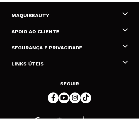
MAQUIBEAUTY
Sobre nós
APOIO AO CLIENTE
Emprego
Envios e Devoluções
SEGURANÇA E PRIVACIDADE
Gift Cards
Desistência / Devoluções
Termos e Privacidade
LINKS ÚTEIS
Formas de pagamento
Política de privacidade
Contato
Desconto Estudantes
Política de cookies
SEGUIR
Resolução de litígios em linha (ODR)