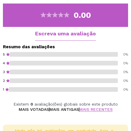
0.00
Escreva uma avaliação
Resumo das avaliações
5
0%
4
0%
3
0%
2
0%
1
0%
Existem
0
avaliação(ões) globais sobre este produto
MAIS VOTADAS
MAIS ANTIGAS
MAIS RECENTES
Ainda não há avaliações em português. Seja o