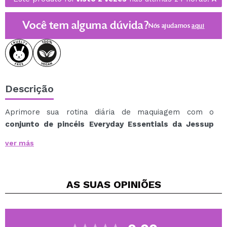
Você tem alguma dúvida?
Nós ajudamos
aqui
Descrição
Aprimore sua rotina diária de maquiagem com o
conjunto de pincéis Everyday Essentials da Jessup
Beauty
.
ver más
Este elegante conjunto roxo incorpora o design
característico da marca, que combina perfeitamente
funcionalidade e estilo.
AS SUAS
OPINIÕES
A marca selecionou cuidadosamente 5 pincéis
essenciais desta coleção, concebidos para tornar a
criação de looks do dia a dia mais fácil e precisa.
Um kit prático e sofisticado que simplifica sua rotina e