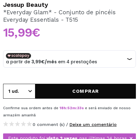
QUERO REGISTAR-ME
Jessup Beauty
*Everyday Glam* - Conjunto de pincéis
Ao criar uma conta no Maquibeauty.pt pode fazer as suas
Everyday Essentials - T515
compras rapidamente, verificar o estado das suas
encomendas e consultar as suas operações anteriores.
15,99€
CRIAR CONTA
COMPRAR
Confirme sua ordem antes de
18
h
:
52
m
:
33
s
e será enviado de nosso
armazém
amanhã
0 comment (s) /
Deixe um comentário
Este produto foi
visto 2 vezes
nas últimas 24 horas.