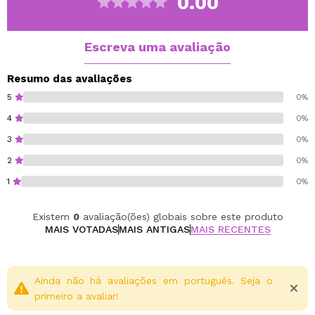
0.00
ajuda você a conseguir uma maquiagem impecável para
qualquer ocasião.
Escreva uma avaliação
Cruelty free.
Vegan.
Resumo das avaliações
5
0%
4
0%
3
0%
2
0%
1
0%
Existem
0
avaliação(ões) globais sobre este produto
MAIS VOTADAS
MAIS ANTIGAS
MAIS RECENTES
Ainda não há avaliações em português. Seja o
primeiro a avaliar!