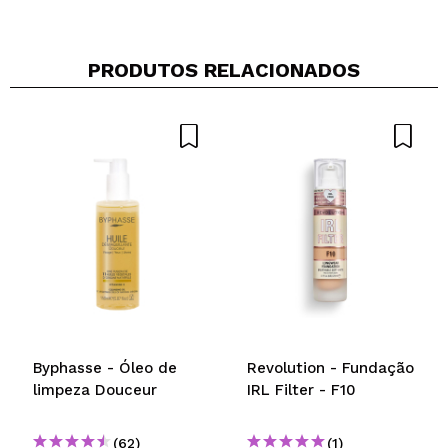
PRODUTOS RELACIONADOS
Compartilhar um vídeo ou uma foto
Seu vídeo pode ser o primeiro. Imagine isso...
Recomenda esta compra?
Sim
Não
5/5
ENVIAR
Byphasse - Óleo de
Revolution - Fundação
limpeza Douceur
IRL Filter - F10
(62)
(1)