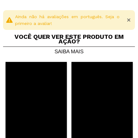
Ainda não há avaliações em português. Seja o
primeiro a avaliar!
VOCÊ QUER VER ESTE PRODUTO EM
AÇÃO?
SAIBA MAIS
Compartilhar um vídeo ou uma foto
Seu vídeo pode ser o primeiro. Imagine isso...
Recomenda esta compra?
Sim
Não
5/5
ENVIAR