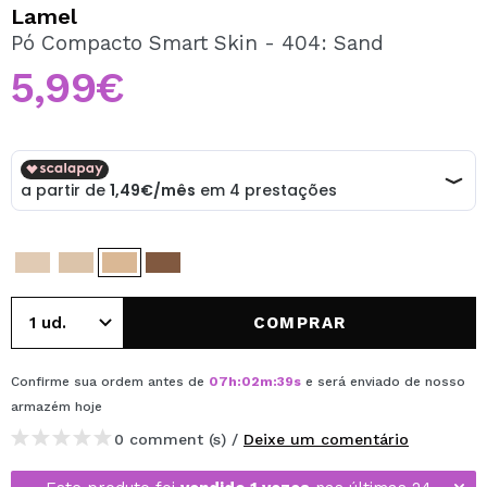
QUERO REGISTAR-ME
Lamel
Pó Compacto Smart Skin - 404: Sand
Ao criar uma conta no Maquibeauty.pt pode fazer as suas
compras rapidamente, verificar o estado das suas
5,99€
encomendas e consultar as suas operações anteriores.
CRIAR CONTA
COMPRAR
Confirme sua ordem antes de
07
h
:
02
m
:
38
s
e será enviado de nosso
armazém
hoje
0 comment (s) /
Deixe um comentário