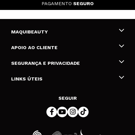
PAGAMENTO
SEGURO
MAQUIBEAUTY
Sobre nós
APOIO AO CLIENTE
Emprego
Envios e Devoluções
SEGURANÇA E PRIVACIDADE
Gift Cards
Desistência / Devoluções
Termos e Privacidade
LINKS ÚTEIS
Formas de pagamento
Política de privacidade
Contato
Desconto Estudantes
Política de cookies
SEGUIR
Resolução de litígios em linha (ODR)