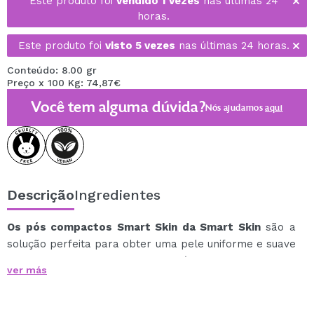
Este produto foi
vendido 1 vezes
nas últimas 24
horas.
Este produto foi
visto 5 vezes
nas últimas 24 horas.
Conteúdo: 8.00 gr
Preço x 100 Kg: 74,87€
Você tem alguma dúvida?
Nós ajudamos
aqui
Descrição
Ingredientes
Os pós compactos Smart Skin da Smart Skin
são a
solução perfeita para obter uma pele uniforme e suave
com um acabamento mate impecável, mesmo nos dias
ver más
mais quentes ou mais frios.
Sua textura fina permite modular a cobertura, desde
um véu leve até um acabamento mais opaco, sempre