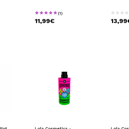
(1)
11,99€
13,99
Plot
Lola Cosmetics -
Lola Co