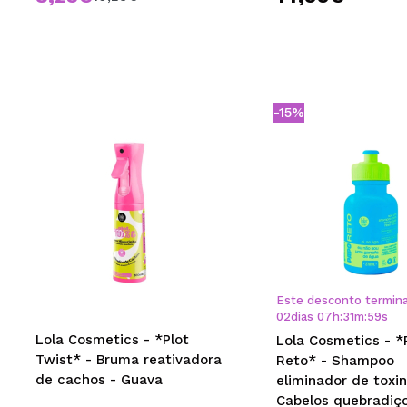
-15%
Este desconto termin
02
dias
07
h
:
31
m
:
59
s
Lola Cosmetics - *Plot
Lola Cosmetics - *
Twist* - Bruma reativadora
Reto* - Shampoo
de cachos - Guava
eliminador de toxin
Cabelos quebradiç