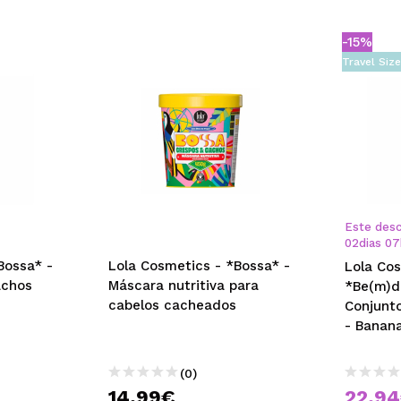
-15%
Travel Siz
Este desc
02
dias
07
Bossa* -
Lola Cosmetics - *Bossa* -
Lola Co
achos
Máscara nutritiva para
*Be(m)d
cabelos cacheados
Conjunt
- Banan
Papaya
(0)
14,99€
22,9