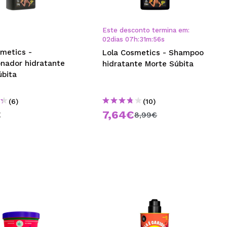
CRIAR CONTA
Este desconto termina em:
02
dias
07
h
:
31
m
:
55
s
smetics -
Lola Cosmetics - Shampoo
onador hidratante
hidratante Morte Súbita
úbita
(6)
(10)
€
7,64€
8,99€