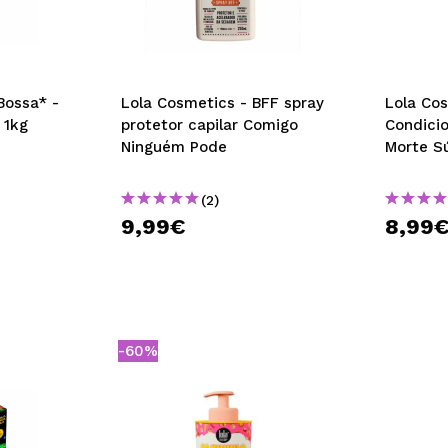
Bossa* -
Lola Cosmetics - BFF spray
Lola Co
 1kg
protetor capilar Comigo
Condici
Ninguém Pode
Morte S
(2)
9,99€
8,99
-60%