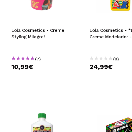
MAQUIFARMA
KOREA ZONE
TRAVEL SIZE
Lola Cosmetics - Creme
Lola Cosmetics - *
Styling Milagre!
Creme Modelador -
NATURE
(7)
(0)
DESCONTOS
10,99€
24,99€
OUTLET
ELES VOLTARAM!
EM BREVE
BLOG