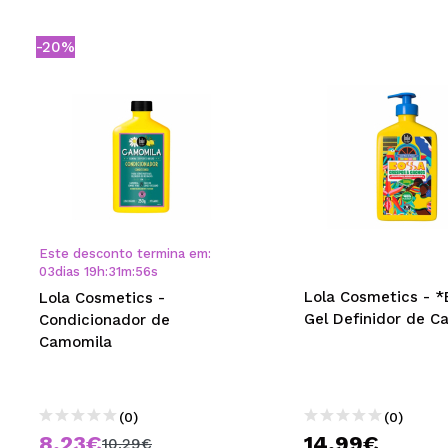
-20%
Este desconto termina em:
03
dias
19
h
:
31
m
:
55
s
Lola Cosmetics - *
Lola Cosmetics -
Gel Definidor de C
Condicionador de
Camomila
(0)
(0)
8,23€
14,99€
10,29€