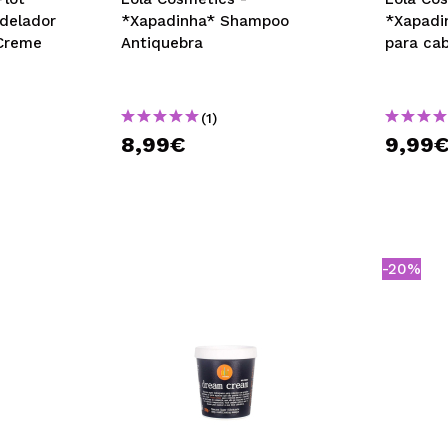
delador
*Xapadinha* Shampoo
*Xapadi
Creme
Antiquebra
para ca
(1)
8,99€
9,99
-20%