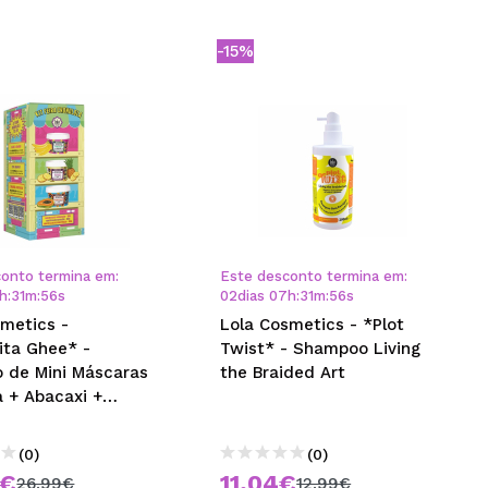
-15%
e
onto termina em:
Este desconto termina em:
h
:
31
m
:
55
s
02
dias
07
h
:
31
m
:
55
s
smetics -
Lola Cosmetics - *Plot
ita Ghee* -
Twist* - Shampoo Living
o de Mini Máscaras
the Braided Art
a + Abacaxi +
(0)
(0)
4€
11,04€
26,99€
12,99€