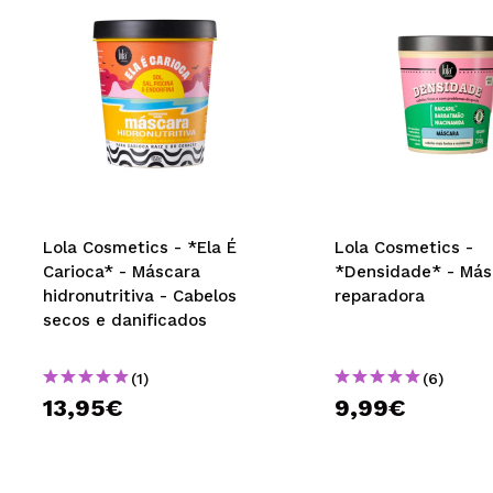
Lola Cosmetics - *Ela É
Lola Cosmetics -
Carioca* - Máscara
*Densidade* - Más
hidronutritiva - Cabelos
reparadora
secos e danificados
(1)
(6)
13,95€
9,99€