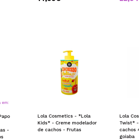
a em:
Lola Cosmetics - *Lola
Lola Cos
Papo
Kids* - Creme modelador
Twist* 
de cachos - Frutas
cachos 
as -
goiaba
os