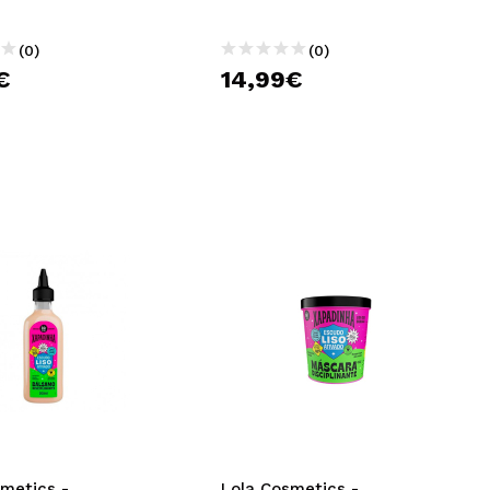
(0)
(0)
€
14,99€
smetics -
Lola Cosmetics -