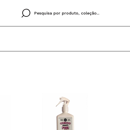
Cristina
Antonia
Ines
Eu não tenho uma c
EU IDIOMA
ez que
Buena experiencia
Muy bien
Spedizi
QUERO
PORTUGUESE
E
eriencia
imballa
ajería.
elegan
colori sc
Ao criar uma conta no
rapidamente, verificar
operações anteriores.