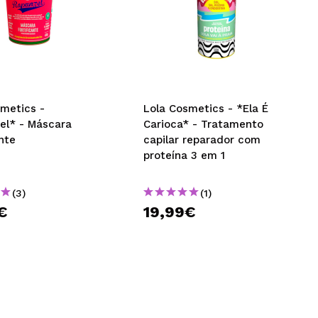
smetics -
Lola Cosmetics - *Ela É
el* - Máscara
Carioca* - Tratamento
ante
capilar reparador com
proteína 3 em 1
(3)
(1)
€
19,99€