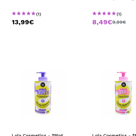
(1)
(1)
13,99€
8,49€
9,99€
Lola Cosmetics - *Plot
Lola Cosmetics - *