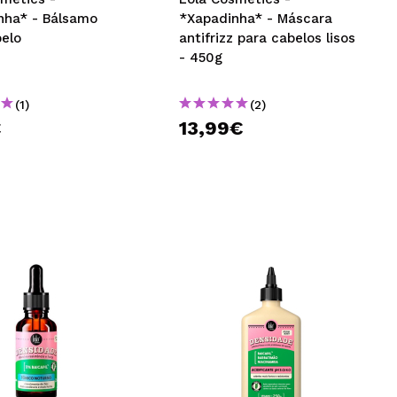
nha* - Bálsamo
*Xapadinha* - Máscara
belo
antifrizz para cabelos lisos
- 450g
(1)
(2)
€
13,99€