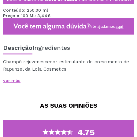
Conteúdo: 250.00 ml
Preço x 100 Ml: 3,44€
Você tem alguma dúvida?
Nós ajudamos
aqui
Descrição
Ingredientes
Champô rejuvenescedor estimulante do crescimento de
Rapunzel da Lola Cosmetics.
Um shampoo rejuvenescedor que proporciona uma
ver más
sensação refrescante ao mesmo tempo que penetra
no couro cabeludo e estimula a circulação sanguínea.
Ativa os folículos capilares promovendo o crescimento
AS SUAS
OPINIÕES
capilar e evitando os primeiros estágios da queda
capilar.
Cabelo volumoso e couro cabeludo equilibrado.
Com princípios ativos botânicos que fortalecem o couro
4.75
cabeludo, ativando os folículos e o crescimento do