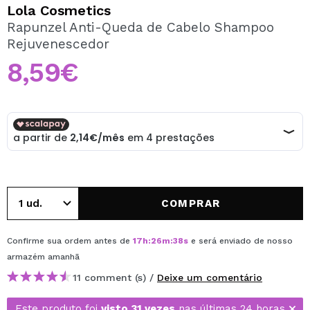
QUERO REGISTAR-ME
Lola Cosmetics
Rapunzel Anti-Queda de Cabelo Shampoo
Ao criar uma conta no Maquibeauty.pt pode fazer as suas
Rejuvenescedor
compras rapidamente, verificar o estado das suas
encomendas e consultar as suas operações anteriores.
8,59€
CRIAR CONTA
COMPRAR
Confirme sua ordem antes de
17
h
:
26
m
:
38
s
e será enviado de nosso
armazém
amanhã
11 comment (s) /
Deixe um comentário
Este produto foi
visto 31 vezes
nas últimas 24 horas.