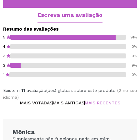
cabelo.
Com cafeína, Ginkgo Biloba e óleo de jojoba
Escreva uma avaliação
Modo de usar: Aplique o shampoo nos cabelos
Resumo das avaliações
molhados. Massageie suavemente até fazer espuma e
5
91%
enxágue bem. Repita a aplicação.
4
0%
3
0%
Cruelty free.
Vegan.
2
9%
1
0%
Existem
11
avaliação(ões) globais sobre este produto
(2 no seu
idioma)
MAIS VOTADAS
MAIS ANTIGAS
MAIS RECENTES
Mônica
Simplesmente não funcionou nada em mim,