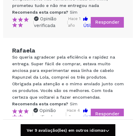
prometeu tudo e não me entregou nada
Recomenda esta compra?
Sim
Opinião
Hace 1
Responder
|
|
verificada
Útil
año
Compartilhar um vídeo ou uma foto
Rafaela
Seu vídeo pode ser o primeiro. Imagine isso...
So queria agradecer pela eficiência e rapidez na
entrega. Super fácil de comprar, estava muito
anciosa para experimentar essa linha de cabelo
Recomenda esta compra?
Sim
Não
Rapunzel da Lola, comprei os três produtos.
5/5
Obrigada pela atenção e o mimo enviado junto com
os produtos. Vocês são os melhores. Com toda
certeza que voltarei a fazer encomendas.
ENVIAR
Recomenda esta compra?
Sim
Opinião
Hace 4
Responder
|
|
verificada
Útil
años
Ver 9 avaliação(ões) em outros idiomas