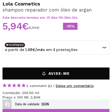
QUERO REGISTAR-ME
Lola Cosmetics
shampoo reparador com óleo de argan
Ao criar uma conta no Maquibeauty.pt pode fazer as suas
compras rapidamente, verificar o estado das suas
Este desconto termina em:
01
dias
11
h
:
26
m
:
24
s
encomendas e consultar as suas operações anteriores.
5,94€
-15%
6,99€
CRIAR CONTA
AVISE-ME
2 comment (s) /
Deixe um comentário
Conteúdo: 250.00 ml
Preço x 100 Ml: 2,80€
Data de validade:
11/26