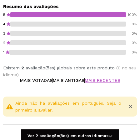
sol, vento, secador, alisadores, piscina, mar e
Resumo das avaliações
processos químicos.
5
100%
4
0%
3
0%
2
0%
1
0%
Existem
2
avaliação(ões) globais sobre este produto
(0 no seu
idioma)
MAIS VOTADAS
MAIS ANTIGAS
MAIS RECENTES
Ainda não há avaliações em português. Seja o
primeiro a avaliar!
Ver 2 avaliação(ões) em outros idiomas