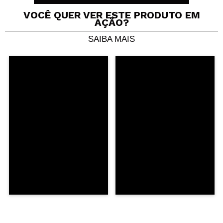
VOCÊ QUER VER ESTE PRODUTO EM
AÇÃO?
SAIBA MAIS
Compartilhar um vídeo ou uma foto
Seu vídeo pode ser o primeiro. Imagine isso...
Recomenda esta compra?
Sim
Não
5/5
ENVIAR