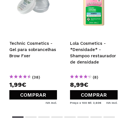
Recomenda esta compra?
Sim
Não
5/5
ENVIAR
Technic Cosmetics -
Lola Cosmetics -
Gel para sobrancelhas
*Densidade* -
Brow Fxer
Shampoo restaurador
de densidade
(38)
(8)
1,99€
8,99€
COMPRAR
COMPRAR
IVA Incl.
Preço x 100 Ml: 3,60€
IVA Incl.