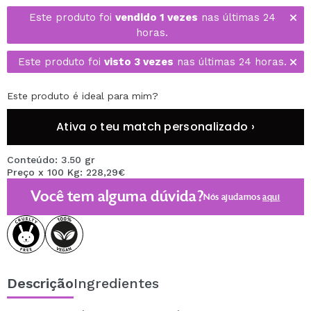
Este produto foi
vendido 1 vezes
nas últimas 24
horas.
Este produto foi
visto 3 vezes
nas últimas 24 horas.
Este produto é ideal para mim?
Ativa o teu match personalizado ›
Conteúdo: 3.50 gr
Preço x 100 Kg: 228,29€
Você tem alguma dúvida?
Nós ajudamos
aqui
Descrição
Ingredientes