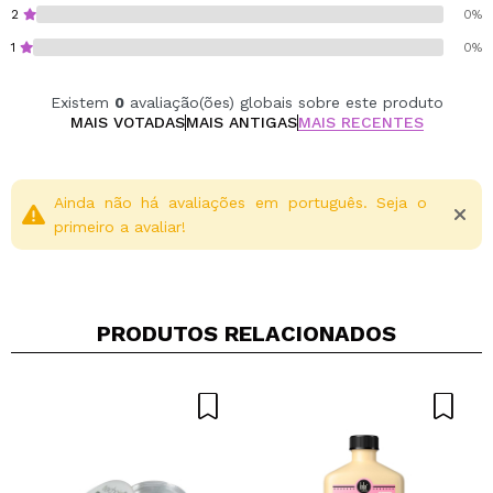
2
0%
1
0%
Existem
0
avaliação(ões) globais sobre este produto
MAIS VOTADAS
MAIS ANTIGAS
MAIS RECENTES
Ainda não há avaliações em português. Seja o
primeiro a avaliar!
PRODUTOS RELACIONADOS
Compartilhar um vídeo ou uma foto
Seu vídeo pode ser o primeiro. Imagine isso...