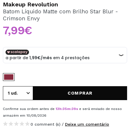
QUERO REGISTAR-ME
Makeup Revolution
Batom Líquido Matte com Brilho Star Blur -
Ao criar uma conta no Maquibeauty.pt pode fazer as suas
Crimson Envy
compras rapidamente, verificar o estado das suas
encomendas e consultar as suas operações anteriores.
7,99€
CRIAR CONTA
COMPRAR
Confirme sua ordem antes de
13
h
:
35
m
:
39
s
e será enviado de nosso
armazém
em 10/08/2026
0 comment (s) /
Deixe um comentário