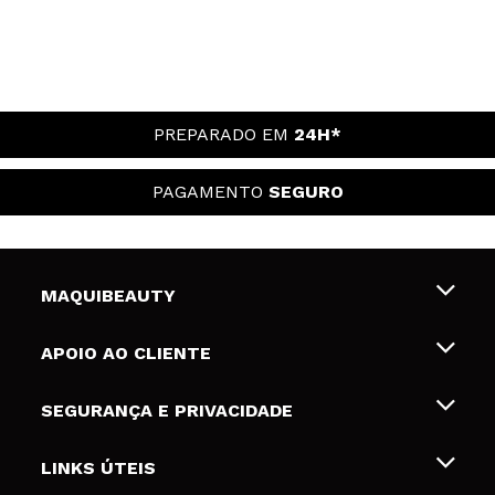
PREPARADO EM
24H*
PAGAMENTO
SEGURO
MAQUIBEAUTY
Sobre nós
APOIO AO CLIENTE
Emprego
Envios e Devoluções
SEGURANÇA E PRIVACIDADE
Gift Cards
Desistência / Devoluções
Termos e Privacidade
LINKS ÚTEIS
Formas de pagamento
Política de privacidade