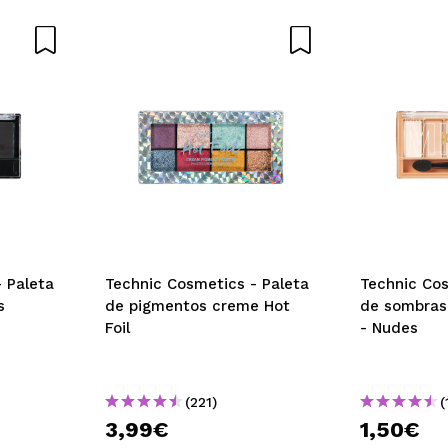
5/
mpra?
Sim
Não
AR
 Paleta
Technic Cosmetics - Paleta
Technic Cos
s
de pigmentos creme Hot
de sombras
Foil
- Nudes
(221)
(
3,99€
1,50€