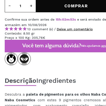
MAQUIFARMA
COMPRAR
KOREA ZONE
Confirme sua ordem antes de
15
h
:
02
m
:
53
s
e será enviado d
TRAVEL SIZE
armazém
em 10/08/2026
13 comment (s) /
Deixe um comentário
NATURE
Conteúdo: 8.50 gr
Preço x 100 Kg: 305,76€
Você tem alguma dúvida?
Nós ajudamos
aqu
DESCONTOS
OUTLET
ELES VOLTARAM!
EM BREVE
Descrição
Ingredientes
BLOG
Descubra a
paleta de pigmentos para os olhos Naba C
Naba Cosmetics
com estes 9 pigmentos cremosos al
pigmentados, com acabamento camaleão, irides