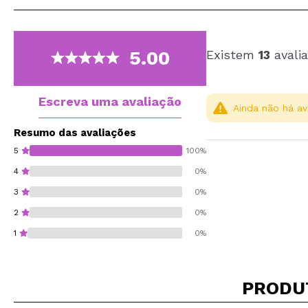
5.00
Existem
13
avalia
Escreva uma avaliação
Ainda não há av
Resumo das avaliações
5
100%
4
0%
3
0%
2
0%
1
0%
PRODU