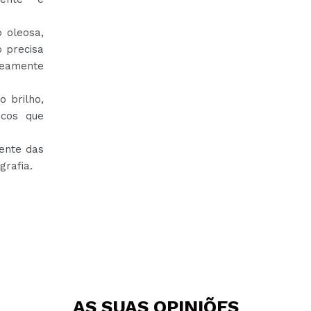
 oleosa,
o precisa
neamente
o brilho,
icos que
ente das
grafia.
AS SUAS
OPINIÕES