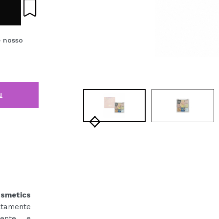
e nosso
i
osmetics
tamente
cente e