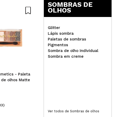
5
SOMBRAS DE
OLHOS
Glitter
Lápis sombra
Paletas de sombras
Catrice - Mini paleta de
Pigmentos
sombras 5 In a Box - 010:
Tec
Sombra de olho Individual
Golden Nude Look
de 
Sombra em creme
Pre
metics - Paleta
 de olhos Matte
13)
(36)
4,69€
3,
Ver todos de Sombras de olhos