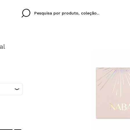
al
Cristina
Antonia
Ines
Eu não tenho uma c
EU IDIOMA
ez que
Buena experiencia
Muy bien
Spedizi
QUERO
PORTUGUESE
E
eriencia
imballa
ajería.
elegan
colori sc
Ao criar uma conta no
rapidamente, verificar
operações anteriores.