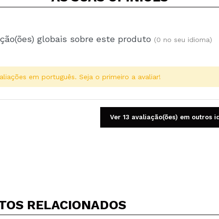
ção(ões) globais sobre este produto
(0 no seu idioma)
aliações em português. Seja o primeiro a avaliar!
Ver 13 avaliação(ões) em outros 
Compartilhar um vídeo ou uma foto
Seu vídeo pode ser o primeiro. Imagine isso...
TOS RELACIONADOS