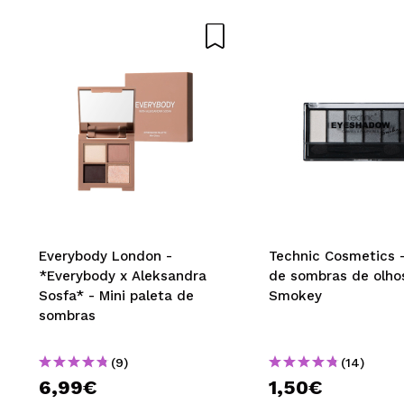
Recomenda esta co
ENVI
Everybody London -
Technic Cosmetics -
*Everybody x Aleksandra
de sombras de olho
Sosfa* - Mini paleta de
Smokey
sombras
(9)
(14)
6,99€
1,50€