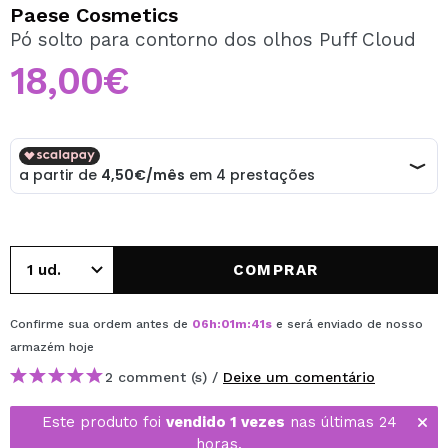
QUERO REGISTAR-ME
Paese Cosmetics
Pó solto para contorno dos olhos Puff Cloud
Ao criar uma conta no Maquibeauty.pt pode fazer as suas
compras rapidamente, verificar o estado das suas
18,00€
encomendas e consultar as suas operações anteriores.
CRIAR CONTA
COMPRAR
Confirme sua ordem antes de
06
h
:
01
m
:
41
s
e será enviado de nosso
armazém
hoje
2 comment (s) /
Deixe um comentário
Este produto foi
vendido 1 vezes
nas últimas 24
horas.