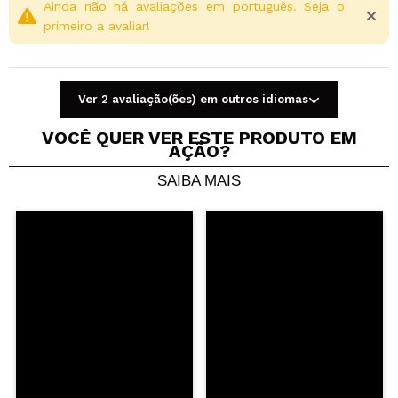
Ainda não há avaliações em português. Seja o
primeiro a avaliar!
Ver 2 avaliação(ões) em outros idiomas
VOCÊ QUER VER ESTE PRODUTO EM
AÇÃO?
SAIBA MAIS
Compartilhar um vídeo ou uma foto
Seu vídeo pode ser o primeiro. Imagine isso...
Recomenda esta compra?
Sim
Não
5/5
ENVIAR