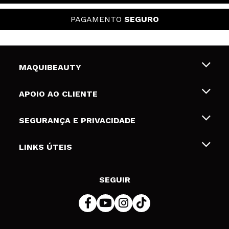
PAGAMENTO
SEGURO
MAQUIBEAUTY
Sobre nós
APOIO AO CLIENTE
Emprego
Envios e Devoluções
SEGURANÇA E PRIVACIDADE
Gift Cards
Desistência / Devoluções
Termos e Privacidade
LINKS ÚTEIS
Formas de pagamento
Política de privacidade
Contato
Desconto Estudantes
Política de cookies
SEGUIR
Resolução de litígios em linha (ODR)