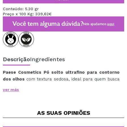
Conteúdo: 5.30 gr
Preço x 100 Kg: 339,62€
Você tem alguma dúvida?
Nós ajudamos
aqui
Descrição
Ingredientes
Paese Cosmetics Pó solto ultrafino para contorno
dos olhos
com textura sedosa, ideal para quem busca
uma maquiagem leve e luminosa com acabamento
ver más
acetinado.
Sua fórmula ajuda a fixar a maquiagem sem
sobrecarregar a pele, proporcionando um efeito
AS SUAS
OPINIÕES
suavizante e de disfarce que melhora visivelmente a
textura do rosto.
Ideal para definir áreas como a zona T ou o contorno