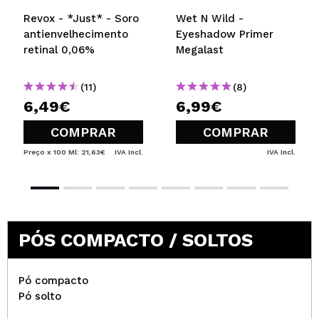
Revox - *Just* - Soro
Wet N Wild -
antienvelhecimento
Eyeshadow Primer
retinal 0,06%
Megalast
(11)
(8)
6,49€
6,99€
COMPRAR
COMPRAR
Preço x 100 Ml: 21,63€
IVA Incl.
IVA Incl.
PÓS COMPACTO / SOLTOS
Pó compacto
Pó solto