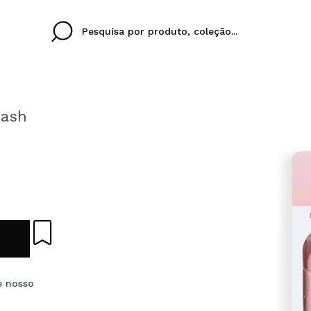
tash
Cristina
Antonia
Ines
Eu não tenho uma c
EU IDIOMA
ez que
Buena experiencia
Muy bien
Spedizi
QUERO
PORTUGUESE
E
eriencia
imballa
ajería.
elegan
colori sc
Ao criar uma conta no
rapidamente, verificar
e nosso
operações anteriores.