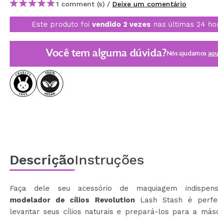
1 comment (s) /
Deixe um comentário
MAQUIFARMA
Este produto foi
vendido 2 vezes
nas últimas 24 ho
KOREA ZONE
TRAVEL SIZE
Você tem alguma dúvida?
Nós ajudamos
aqu
NATURE
DESCONTOS
OUTLET
ELES VOLTARAM!
EM BREVE
Descrição
Instruções
BLOG
Faça dele seu acessório de maquiagem indispens
modelador de cílios
Revolution
Lash Stash é perfei
levantar seus cílios naturais e prepará-los para a más