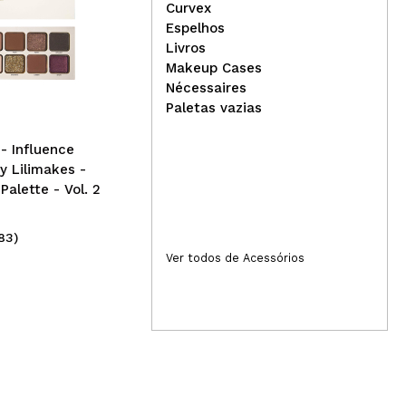
Curvex
Thu
Espelhos
nai
Livros
Ziaja - *Delicious Skin* -
Makeup Cases
Sabão em espuma para
Nécessaires
mãos e corpo -
Paletas vazias
Marshmallow
 Influence
y Lilimakes -
alette - Vol. 2
83)
(2)
3,99€
2,
Ver todos de Acessórios