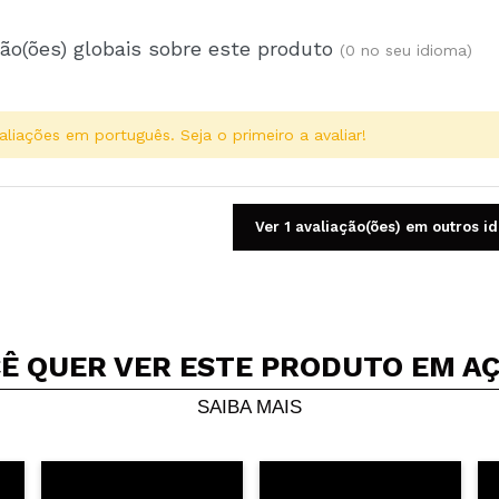
ão(ões) globais sobre este produto
(0 no seu idioma)
aliações em português. Seja o primeiro a avaliar!
Ver 1 avaliação(ões) em outros i
Ê QUER VER ESTE PRODUTO EM A
Compartilhar um vídeo ou uma foto
Seu vídeo pode ser o primeiro. Imagine isso...
SAIBA MAIS
5/
mpra?
Sim
Não