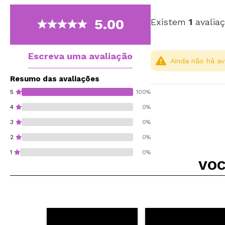
5.00
Existem
1
avaliaç
Escreva uma avaliação
Ainda não há av
Resumo das avaliações
5
100%
4
0%
3
0%
2
0%
1
0%
VOC
Recomenda esta co