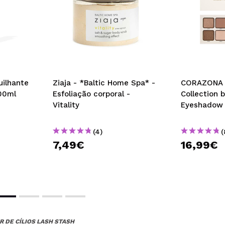
ilhante
Ziaja - *Baltic Home Spa* -
CORAZONA -
00ml
Esfoliação corporal -
Collection b
Vitality
Eyeshadow P
(4)
(
7,49€
16,99€
 DE CÍLIOS LASH STASH