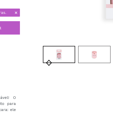
ras.
i
ável! O
to para
cara: ele