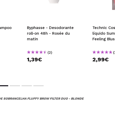
hampoo
Byphasse - Desodorante
Technic Cos
roll-on 48h - Rosée du
líquido Sum
matin
Feeling Blu
(2)
(
1,39€
2,99€
DE SOBRANCELHA FLUFFY BROW FILTER DUO - BLONDE