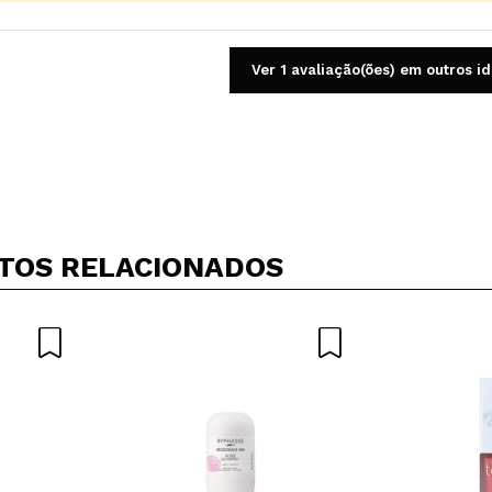
Ver 1 avaliação(ões) em outros i
Compartilhar um vídeo ou uma foto
Seu vídeo pode ser o primeiro. Imagine isso...
TOS RELACIONADOS
5/
mpra?
Sim
Não
AR