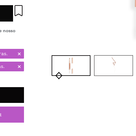
e nosso
ras.
s.
i