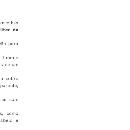
ncelhas
ilter da
ção para
de 1 mm e
os de um
sa cobre
parente,
lhas com
os, como
cabelo e