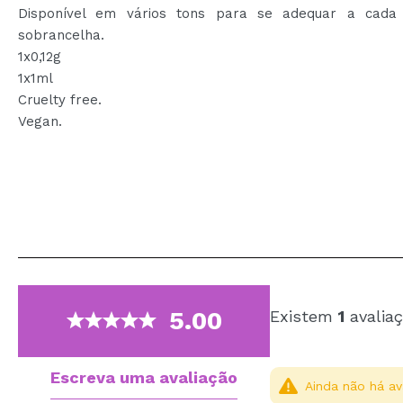
Disponível em vários tons para se adequar a cad
sobrancelha.
1x0,12g
1x1ml
Cruelty free.
Vegan.
5.00
Existem
1
avaliaç
Escreva uma avaliação
Ainda não há av