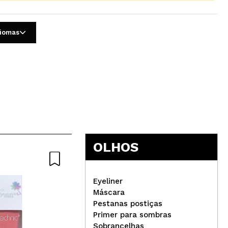
diomas
5
OLHOS
Eyeliner
Máscara
Pestanas postiças
Primer para sombras
CORAZONA - Paleta de
CO
Sobrancelhas