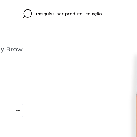
fy Brow
Cristina
Antonia
Ines
Eu não tenho uma c
EU IDIOMA
ez que
Buena experiencia
Muy bien
Spedizi
QUERO
PORTUGUESE
E
eriencia
imballa
ajería.
elegan
colori sc
Ao criar uma conta no
rapidamente, verificar
operações anteriores.