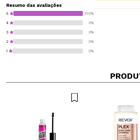
Resumo das avaliações
5
100%
4
0%
3
0%
2
0%
1
0%
PRODU
Recomenda esta co
ENVI