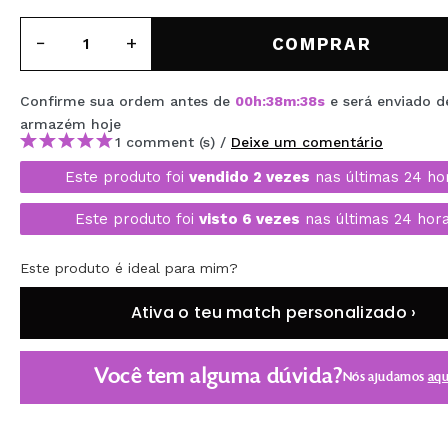
MAQUIFARMA
COMPRAR
KOREA ZONE
TRAVEL SIZE
Confirme sua ordem antes de
00
h
:
38
m
:
37
s
e será enviado d
armazém
hoje
NATURE
1 comment (s) /
Deixe um comentário
Este produto foi
vendido 2 vezes
nas últimas 24 ho
DESCONTOS
Este produto foi
visto 6 vezes
nas últimas 24 hora
OUTLET
Este produto é ideal para mim?
ELES VOLTARAM!
Ativa o teu match personalizado ›
EM BREVE
BLOG
Você tem alguma dúvida?
Nós ajudamos
aqu