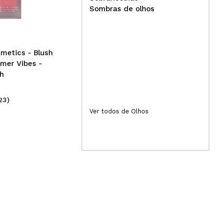
Sombras Lovin' You - Vol. 2
olh
Sombras de olhos
The Blues
metics - Blush
mer Vibes -
sh
23)
(34)
15,99€
2,
Ver todos de Olhos