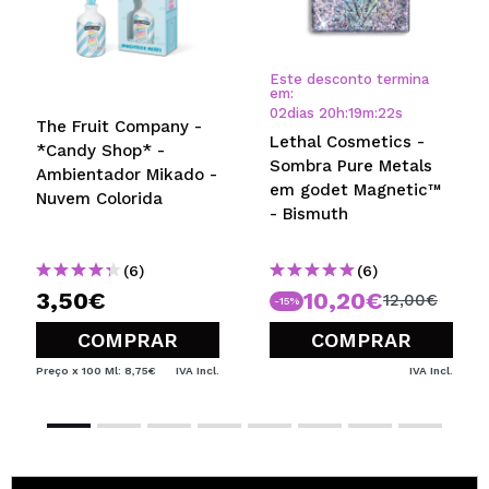
Este desconto termina
em:
02
dias
20
h
:
19
m
:
22
s
The Fruit Company -
Lethal Cosmetics -
*Candy Shop* -
Sombra Pure Metals
Ambientador Mikado -
em godet Magnetic™
Nuvem Colorida
- Bismuth
(6)
(6)
3,50€
10,20€
12,00€
-15%
COMPRAR
COMPRAR
Preço x 100 Ml: 8,75€
IVA Incl.
IVA Incl.