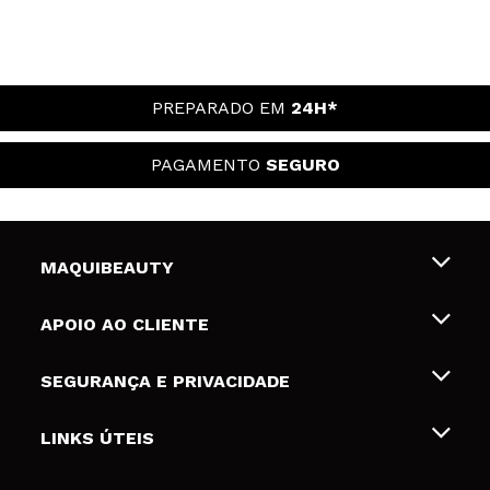
PREPARADO EM
24H*
PAGAMENTO
SEGURO
MAQUIBEAUTY
Sobre nós
APOIO AO CLIENTE
Emprego
Envios e Devoluções
SEGURANÇA E PRIVACIDADE
Gift Cards
Desistência / Devoluções
Termos e Privacidade
LINKS ÚTEIS
Formas de pagamento
Política de privacidade
Contato
Desconto Estudantes