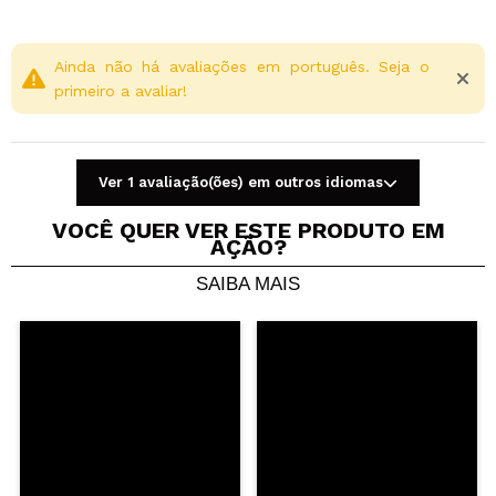
Ainda não há avaliações em português. Seja o
primeiro a avaliar!
Ver 1 avaliação(ões) em outros idiomas
VOCÊ QUER VER ESTE PRODUTO EM
AÇÃO?
SAIBA MAIS
Compartilhar um vídeo ou uma foto
Seu vídeo pode ser o primeiro. Imagine isso...
Recomenda esta compra?
Sim
Não
5/5
ENVIAR