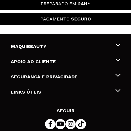
PREPARADO EM
24H*
PAGAMENTO
SEGURO
MAQUIBEAUTY
Sobre nós
APOIO AO CLIENTE
Emprego
Envios e Devoluções
SEGURANÇA E PRIVACIDADE
Gift Cards
Desistência / Devoluções
Termos e Privacidade
LINKS ÚTEIS
Formas de pagamento
Política de privacidade
Contato
Desconto Estudantes
Política de cookies
SEGUIR
Resolução de litígios em linha (ODR)