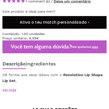
1 comment (s) /
Deixe um comentário
Este produto é ideal para mim?
Ativa o teu match personalizado ›
Conteúdo: 1.00 unidades
Preço unitário: 8,99€
Você tem alguma dúvida?
Nós ajudamos
aqui
Descrição
Ingredientes
Dê forma aos seus lábios com o
Revolution Lip Shape
Lip Set.
Este conjunto inclui dois produtos essenciais para
ver más
lábios perfeitos:
⁃ Batom (0,2g) + fixador (1,5ml)
⁃ Brilho labial (9ml)