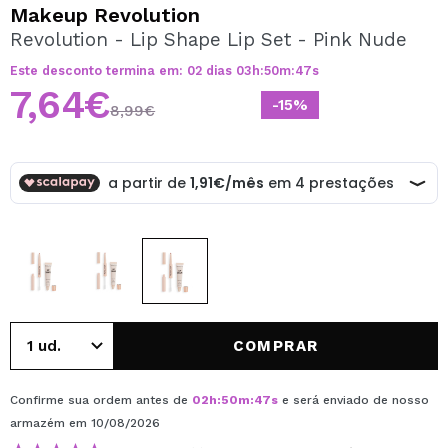
QUERO REGISTAR-ME
Makeup Revolution
Revolution - Lip Shape Lip Set - Pink Nude
Ao criar uma conta no Maquibeauty.pt pode fazer as suas
compras rapidamente, verificar o estado das suas
Este desconto termina em:
02
dias
03
h
:
50
m
:
47
s
encomendas e consultar as suas operações anteriores.
7,64€
-15%
8,99€
CRIAR CONTA
COMPRAR
Confirme sua ordem antes de
02
h
:
50
m
:
47
s
e será enviado de nosso
armazém
em 10/08/2026