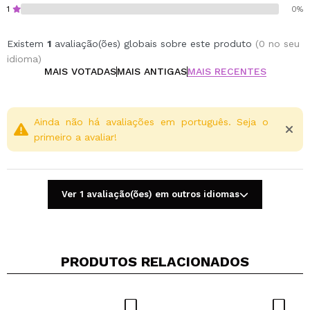
1
0%
Existem
1
avaliação(ões) globais sobre este produto
(0 no seu
idioma)
MAIS VOTADAS
MAIS ANTIGAS
MAIS RECENTES
Ainda não há avaliações em português. Seja o
primeiro a avaliar!
Ver 1 avaliação(ões) em outros idiomas
PRODUTOS RELACIONADOS
Compartilhar um vídeo ou uma foto
Seu vídeo pode ser o primeiro. Imagine isso...