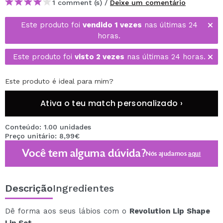
1 comment (s) /
Deixe um comentário
Este produto foi
vendido 1 vezes
nas últimas 24
horas.
Este produto foi
visto 2 vezes
nas últimas 24 horas.
Este produto é ideal para mim?
Ativa o teu match personalizado ›
Conteúdo: 1.00 unidades
Preço unitário: 8,99€
Você tem alguma dúvida?
Nós ajudamos
aqui
Descrição
Ingredientes
Dê forma aos seus lábios com o
Revolution Lip Shape