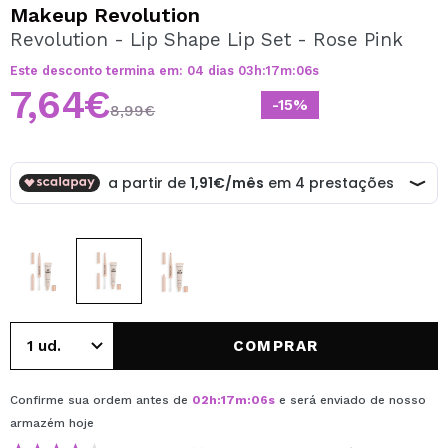
QUERO REGISTAR-ME
Makeup Revolution
Revolution - Lip Shape Lip Set - Rose Pink
Ao criar uma conta no Maquibeauty.pt pode fazer as suas
compras rapidamente, verificar o estado das suas
Este desconto termina em:
04
dias
03
h
:
17
m
:
06
s
encomendas e consultar as suas operações anteriores.
7,64€
-15%
8,99€
CRIAR CONTA
COMPRAR
Confirme sua ordem antes de
02
h
:
17
m
:
06
s
e será enviado de nosso
armazém
hoje