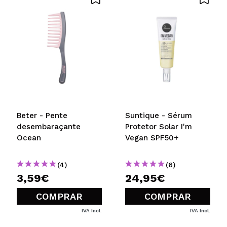
Recomenda esta compra?
Sim
Não
5/5
ENVIAR
Beter - Pente
Suntique - Sérum
desembaraçante
Protetor Solar I'm
Ocean
Vegan SPF50+
(4)
(6)
3,59€
24,95€
COMPRAR
COMPRAR
IVA Incl.
IVA Incl.