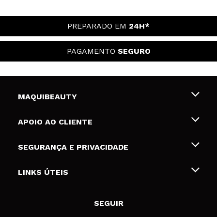
PREPARADO EM
24H*
PAGAMENTO
SEGURO
MAQUIBEAUTY
Sobre nós
APOIO AO CLIENTE
Emprego
Envios e Devoluções
SEGURANÇA E PRIVACIDADE
Gift Cards
Desistência / Devoluções
Termos e Privacidade
LINKS ÚTEIS
Formas de pagamento
Política de privacidade
Contato
Desconto Estudantes
Política de cookies
SEGUIR
Resolução de litígios em linha (ODR)