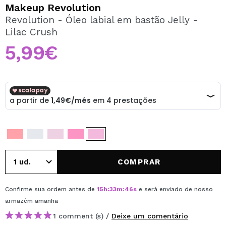
QUERO REGISTAR-ME
Makeup Revolution
Revolution - Óleo labial em bastão Jelly -
Ao criar uma conta no Maquibeauty.pt pode fazer as suas
Lilac Crush
compras rapidamente, verificar o estado das suas
encomendas e consultar as suas operações anteriores.
5,99€
CRIAR CONTA
COMPRAR
Confirme sua ordem antes de
15
h
:
33
m
:
46
s
e será enviado de nosso
armazém
amanhã
1 comment (s) /
Deixe um comentário