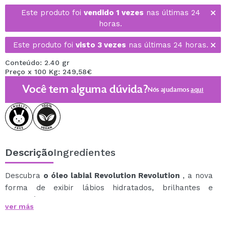
Este produto foi
vendido 1 vezes
nas últimas 24
horas.
Este produto foi
visto 3 vezes
nas últimas 24 horas.
Conteúdo: 2.40 gr
Preço x 100 Kg: 249,58€
Você tem alguma dúvida?
Nós ajudamos
aqui
Descrição
Ingredientes
Descubra
o óleo labial Revolution Revolution
, a nova
forma de exibir lábios hidratados, brilhantes e
confortáveis.
ver más
Esses bastões inovadores combinam a suculência de
um óleo labial com a conveniência de um bálsamo em