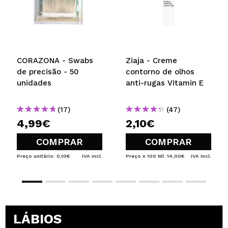
CORAZONA - Swabs
Ziaja - Creme
de precisão - 50
contorno de olhos
unidades
anti-rugas Vitamin E
(17)
(47)
4,99€
2,10€
COMPRAR
COMPRAR
Preço unitário: 0,10€
IVA Incl.
Preço x 100 Ml: 14,00€
IVA Incl.
LÁBIOS