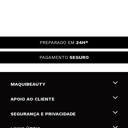
PREPARADO EM
24H*
PAGAMENTO
SEGURO
MAQUIBEAUTY
Sobre nós
APOIO AO CLIENTE
Emprego
Envios e Devoluções
SEGURANÇA E PRIVACIDADE
Gift Cards
Desistência / Devoluções
Termos e Privacidade