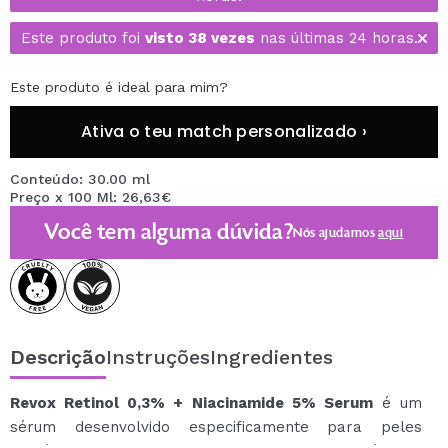
Este produto foi
visto 38 vezes
nas últimas 24 horas.
Este produto é ideal para mim?
Ativa o teu match personalizado ›
Conteúdo: 30.00 ml
Preço x 100 Ml: 26,63€
Você tem alguma dúvida?
Nós ajudamos
aqui
Descrição
Instruções
Ingredientes
Revox Retinol 0,3% + Niacinamide 5% Serum
é um
sérum desenvolvido especificamente para peles