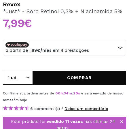
QUERO REGISTAR-ME
Revox
*Just* - Soro Retinol 0,3% + Niacinamida 5%
Ao criar uma conta no Maquibeauty.pt pode fazer as suas
compras rapidamente, verificar o estado das suas
7,99€
encomendas e consultar as suas operações anteriores.
CRIAR CONTA
COMPRAR
Confirme sua ordem antes de
00
h
:
34
m
:
20
s
e será enviado de nosso
armazém
hoje
6 comment (s) /
Deixe um comentário
Este produto foi
vendido 11 vezes
nas últimas 24
horas.