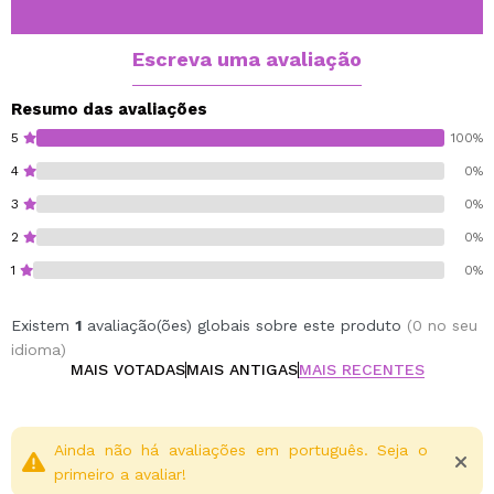
Com 96% de ingredientes naturais, é uma opção
vegana, livre de crueldade e ecologicamente correta.
Perfeito para um visual brilhante, confortável e
Escreva uma avaliação
versátil.
Disponível em 5 tons exclusivos:
Resumo das avaliações
Glacé: Nude clássico neutro.
5
100%
Lisse: Ameixa fria.
4
0%
Jolie: Nude rosa legal.
3
0%
Candy: Vermelho quente e suculento.
Mousse: Marrom chocolate.
2
0%
1
0%
Vegan.
Cruelty free.
Existem
1
avaliação(ões) globais sobre este produto
(0 no seu
idioma)
MAIS VOTADAS
MAIS ANTIGAS
MAIS RECENTES
Ainda não há avaliações em português. Seja o
primeiro a avaliar!