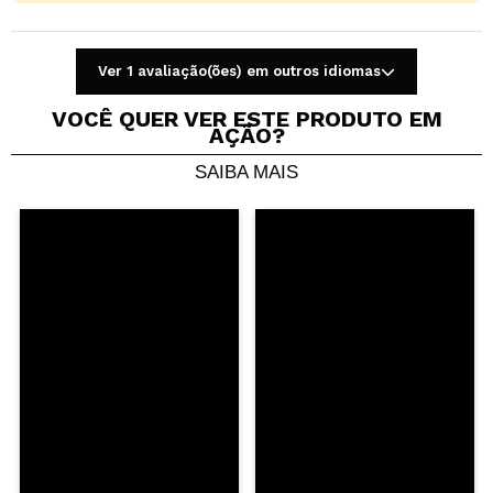
Ver 1 avaliação(ões) em outros idiomas
VOCÊ QUER VER ESTE PRODUTO EM
AÇÃO?
SAIBA MAIS
Compartilhar um vídeo ou uma foto
Seu vídeo pode ser o primeiro. Imagine isso...
Recomenda esta compra?
Sim
Não
5/5
ENVIAR