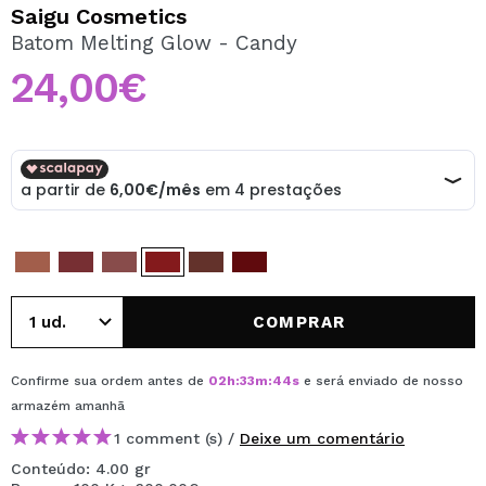
QUERO REGISTAR-ME
Saigu Cosmetics
Batom Melting Glow - Candy
Ao criar uma conta no Maquibeauty.pt pode fazer as suas
compras rapidamente, verificar o estado das suas
24,00€
encomendas e consultar as suas operações anteriores.
CRIAR CONTA
COMPRAR
Confirme sua ordem antes de
02
h
:
33
m
:
44
s
e será enviado de nosso
armazém
amanhã
1 comment (s) /
Deixe um comentário
Conteúdo: 4.00 gr