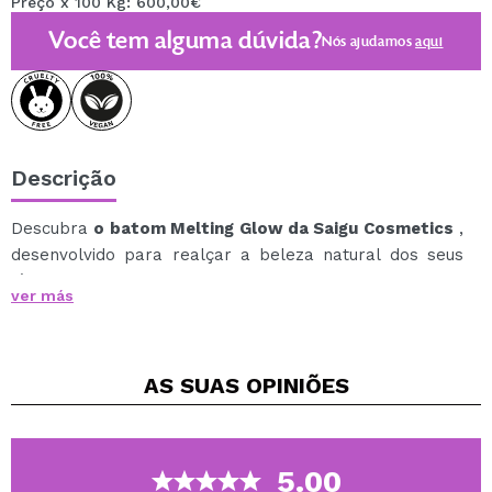
Preço x 100 Kg: 600,00€
Você tem alguma dúvida?
Nós ajudamos
aqui
Descrição
Descubra
o batom Melting Glow da Saigu Cosmetics
,
desenvolvido para realçar a beleza natural dos seus
lábios com um brilho sutil e atraente e hidratação
ver más
intensa.
Sua textura cremosa e leve espalha-se
instantaneamente, proporcionando um acabamento
AS SUAS
OPINIÕES
luminoso sem abrir mão do conforto.
Enriquecido com óleo de jojoba, manteiga de karité e
ácido hialurônico em diferentes pesos moleculares,
este batom oferece hidratação profunda e duradoura.
5.00