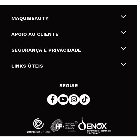
MAQUIBEAUTY
Sobre nós
APOIO AO CLIENTE
Emprego
Envios e Devoluções
SEGURANÇA E PRIVACIDADE
Gift Cards
Desistência / Devoluções
Termos e Privacidade
LINKS ÚTEIS
Formas de pagamento
Política de privacidade
Contato
Desconto Estudantes
Política de cookies
SEGUIR
Resolução de litígios em linha (ODR)