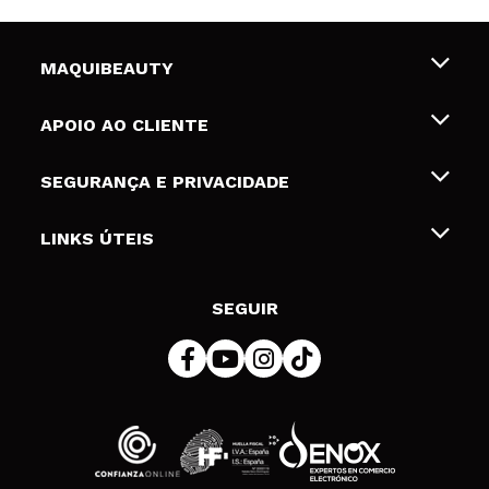
MAQUIBEAUTY
Sobre nós
APOIO AO CLIENTE
Emprego
Envios e Devoluções
SEGURANÇA E PRIVACIDADE
Gift Cards
Desistência / Devoluções
Termos e Privacidade
LINKS ÚTEIS
Formas de pagamento
Política de privacidade
Contato
Desconto Estudantes
Política de cookies
SEGUIR
Resolução de litígios em linha (ODR)