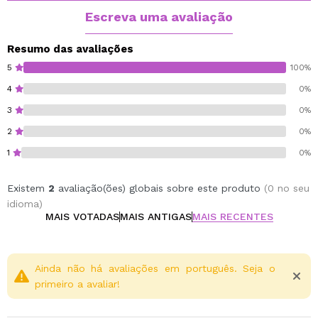
Rosa Aveludada: um rosa suave e delicado para
Escreva uma avaliação
um toque romântico.
Spray: Coral pêssego fresco que ilumina e
Resumo das avaliações
revitaliza o rosto.
5
100%
Flushed: um rosa quente que recria o efeito de
4
0%
bochechas coradas.
3
0%
Cherry Girl: Vermelho cereja intenso para um
toque de cor mais ousado.
2
0%
Um produto indispensável para conquistar bochechas
1
0%
frescas, luminosas e cheias de vida.
Existem
2
avaliação(ões) globais sobre este produto
(0 no seu
Vegan.
idioma)
Cruelty free.
MAIS VOTADAS
MAIS ANTIGAS
MAIS RECENTES
Ainda não há avaliações em português. Seja o
primeiro a avaliar!