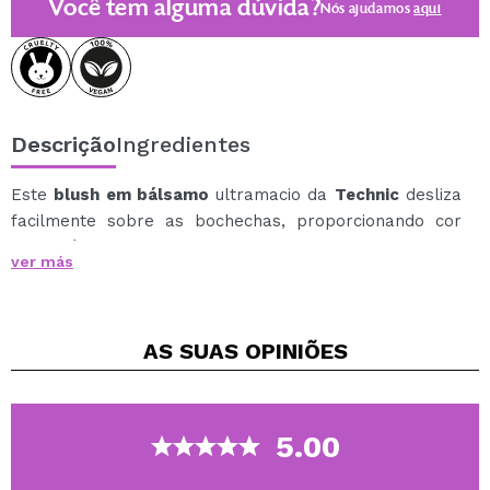
Você tem alguma dúvida?
Nós ajudamos
aqui
Descrição
Ingredientes
Este
blush em bálsamo
ultramacio da
Technic
desliza
facilmente sobre as bochechas, proporcionando cor
construível com um acabamento luminoso e natural.
ver más
Sua fórmula cremosa, semelhante a um bálsamo, se
funde perfeitamente à pele, proporcionando um
acabamento uniforme, sem marcas ou manchas.
AS SUAS
OPINIÕES
Enriquecido com vitamina E, ajuda a manter a pele
nutrida, proporcionando ao mesmo tempo um rubor
fresco e saudável que dura horas.
Perfeito para retoques rápidos e para conseguir um
5.00
brilho natural todos os dias.
Disponível em diferentes tonalidades: