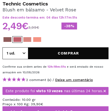
QUERO REGISTAR-ME
Technic Cosmetics
Blush em bálsamo - Velvet Rose
Ao criar uma conta no Maquibeauty.pt pode fazer as suas
compras rapidamente, verificar o estado das suas
Este desconto termina em:
04
dias
12
h
:
17
m
:
51
s
encomendas e consultar as suas operações anteriores.
2,49€
-38%
3,99€
CRIAR CONTA
COMPRAR
Confirme sua ordem antes de
12
h
:
18
m
:
51
s
e será enviado de nosso
armazém
em 10/08/2026
2 comment (s) /
Deixe um comentário
Este produto foi
visto 13 vezes
nas últimas 24 horas.
Conteúdo: 10.00 gr
Preço x 100 Kg: 39,90€