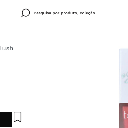
Blush
Cristina
Antonia
Ines
Eu não tenho uma c
EU IDIOMA
ez que
Buena experiencia
Muy bien
Spedizi
QUERO
PORTUGUESE
E
eriencia
imballa
ajería.
elegan
colori sc
Ao criar uma conta no
rapidamente, verificar
operações anteriores.