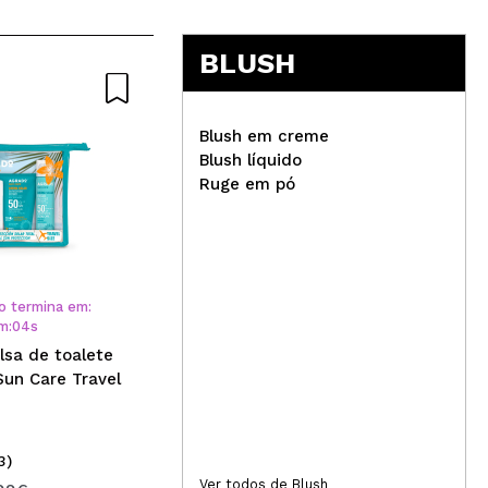
BLUSH
Natural
Blush em creme
Blush líquido
Ruge em pó
Saigu Cosmetics - Batom
Velvet - Candela
Vis
Som
Éto
o termina em:
m
:
04
s
lsa de toalete
un Care Travel
3)
(2)
Ver todos de Blush