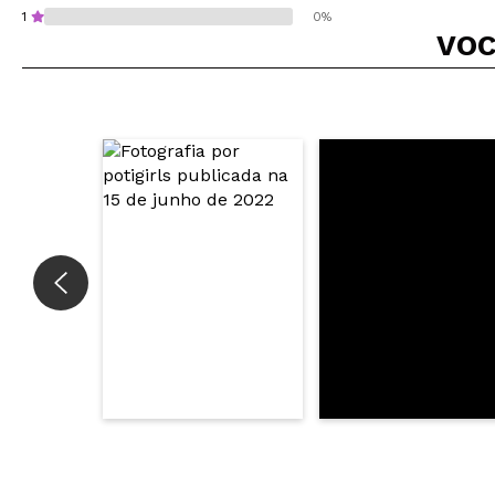
1
0%
VOC
Recomenda esta co
ENVI