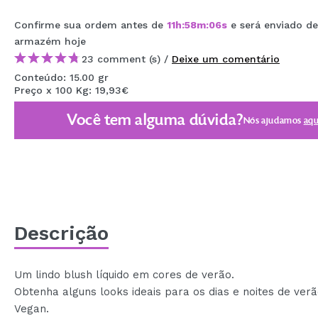
MAQUIFARMA
Confirme sua ordem antes de
11
h
:
58
m
:
06
s
e será enviado d
KOREA ZONE
armazém
hoje
23 comment (s) /
Deixe um comentário
TRAVEL SIZE
Conteúdo: 15.00 gr
Preço x 100 Kg: 19,93€
NATURE
Você tem alguma dúvida?
Nós ajudamos
aqu
DESCONTOS
OUTLET
ELES VOLTARAM!
EM BREVE
Descrição
BLOG
Um lindo blush líquido em cores de verão.
Obtenha alguns looks ideais para os dias e noites de verã
Vegan.