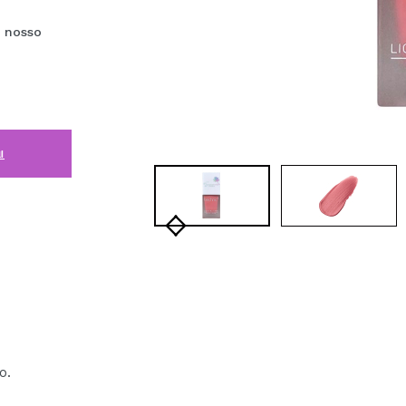
e nosso
i
o.