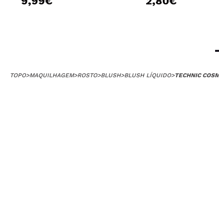
9,99€
2,80€
TOPO
>
MAQUILHAGEM
>
ROSTO
>
BLUSH
>
BLUSH LÍQUIDO
>
TECHNIC COSM