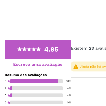
4.85
Existem
23
avali
Escreva uma avaliação
Ainda não há av
Resumo das avaliações
5
91%
4
4%
3
4%
2
0%