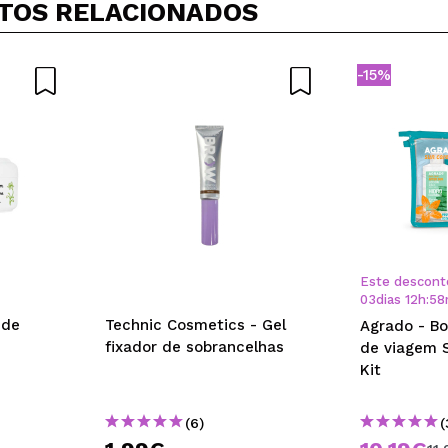
TOS RELACIONADOS
-15%
Este descont
03
dias
12
h
:
58
 de
Technic Cosmetics - Gel
Agrado - Bo
fixador de sobrancelhas
de viagem S
Kit
(6)
(