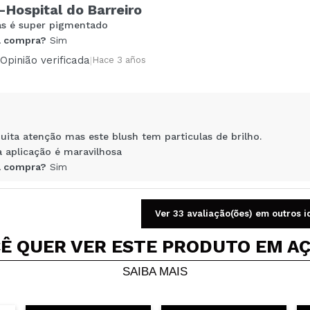
-Hospital do Barreiro
as é super pigmentado
Compartilhar um vídeo ou uma foto
 compra?
Sim
Seu vídeo pode ser o primeiro. Imagine isso...
Opinião verificada
|
Hace 3 años
5/
mpra?
Sim
Não
AR
uita atenção mas este blush tem particulas de brilho.
 aplicação é maravilhosa
 compra?
Sim
Opinião verificada
|
Hace 3 años
Ver 33 avaliação(ões) em outros 
Ê QUER VER ESTE PRODUTO EM A
SAIBA MAIS