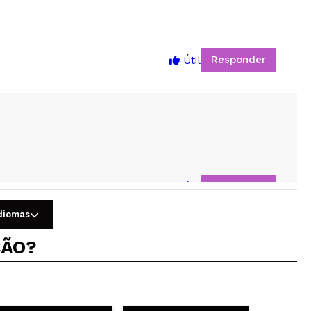
Responder
Útil
5
Responder
Útil
idiomas
ÇÃO?