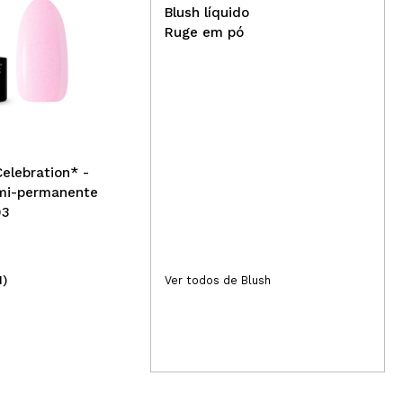
Blush líquido
Ruge em pó
Con
Some by mi - *Retinol
Cor
intenso* - máscara facial
Mag
reativadora com retinol
Celebration* -
mi-permanente
03
1)
(1)
Ver todos de Blush
4,99€
2,