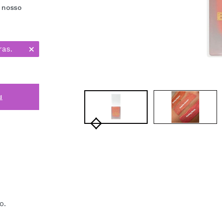
e nosso
ras.
i
o.