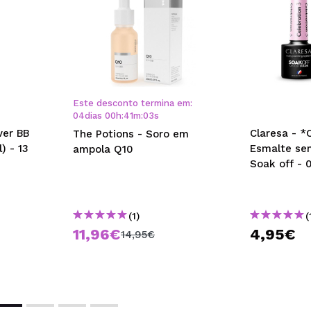
Este desconto termina em:
04
dias
00
h
:
41
m
:
02
s
ver BB
Claresa - *
The Potions - Soro em
) - 13
Esmalte se
ampola Q10
Soak off - 
(1)
(
11,96€
4,95€
14,95€