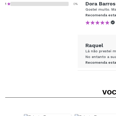
Dora Barros
1
0%
Gostei muito. M
Recomenda esta
|
Recomenda esta co
Raquel
ENVI
Lá não prestei m
No entanto a sua
Recomenda esta
|
VOC