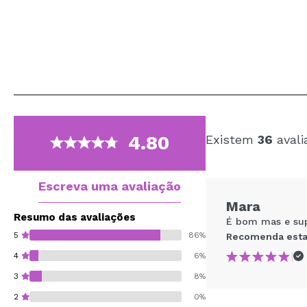
4.80
Existem
36
avali
Escreva uma avaliação
Mara
Resumo das avaliações
É bom mas e sup
5
86%
Recomenda esta
|
4
6%
3
8%
2
0%