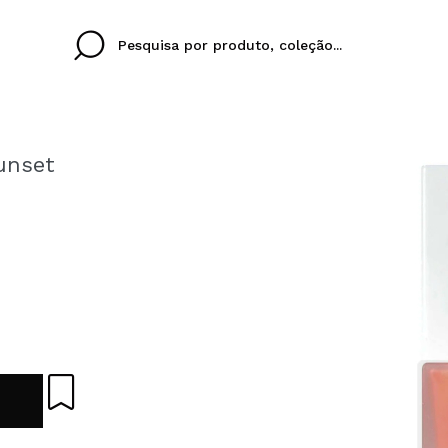
unset
Cristina
Antonia
Ines
Eu não tenho uma c
EU IDIOMA
ez que
Buena experiencia
Muy bien
Spedizi
QUERO
PORTUGUESE
E
eriencia
imballa
ajería.
elegan
colori sc
Ao criar uma conta no
rapidamente, verificar
operações anteriores.