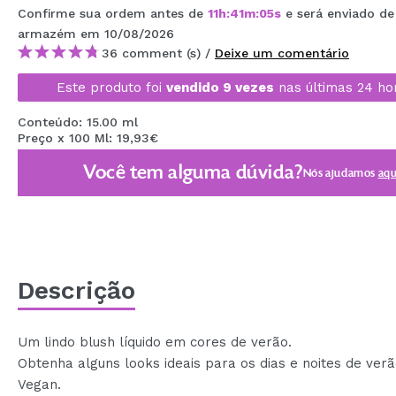
Confirme sua ordem antes de
11
h
:
41
m
:
04
s
e será enviado d
MAQUIFARMA
armazém
em 10/08/2026
KOREA ZONE
36 comment (s) /
Deixe um comentário
TRAVEL SIZE
Este produto foi
vendido 9 vezes
nas últimas 24 ho
NATURE
Conteúdo: 15.00 ml
Preço x 100 Ml: 19,93€
Você tem alguma dúvida?
Nós ajudamos
aqu
DESCONTOS
OUTLET
ELES VOLTARAM!
EM BREVE
Descrição
BLOG
Um lindo blush líquido em cores de verão.
Obtenha alguns looks ideais para os dias e noites de verã
Vegan.