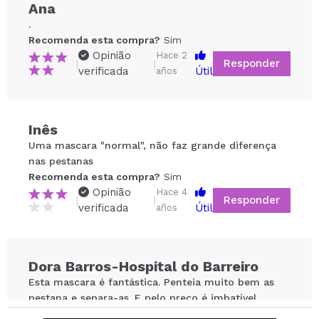
Ana
.
Recomenda esta compra?
Sim
Opinião
Hace 2
Responder
|
|
verificada
Útil
años
Inês
Compartilhar um vídeo ou uma foto
Uma mascara "normal", não faz grande diferença
Seu vídeo pode ser o primeiro. Imagine isso...
nas pestanas
Recomenda esta compra?
Sim
Opinião
Hace 4
Responder
|
|
Recomenda esta compra?
Sim
Não
verificada
Útil
años
5/5
ENVIAR
Dora Barros-Hospital do Barreiro
Esta mascara é fantástica. Penteia muito bem as
pestana e separa-as. E pelo preço é imbatível.
Recomenda esta compra?
Sim