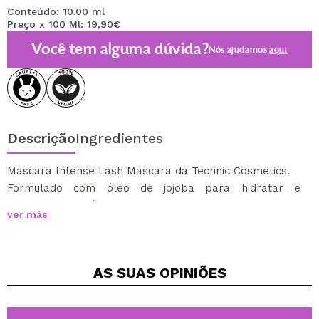
Conteúdo: 10.00 ml
Preço x 100 Ml: 19,90€
Você tem alguma dúvida?
Nós ajudamos
aqui
Descrição
Ingredientes
Mascara Intense Lash Mascara da Technic Cosmetics.
Formulado com óleo de jojoba para hidratar e
condicionar os cílios conforme você aplica.
ver más
Com uma escova especialmente desenhada para cobrir
todos os cílios da raiz às pontas.
AS SUAS
OPINIÕES
Vegan.
Cruelty free.