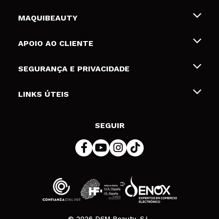
MAQUIBEAUTY
Sobre nós
APOIO AO CLIENTE
Emprego
Envios e Devoluções
SEGURANÇA E PRIVACIDADE
Gift Cards
Desistência / Devoluções
Termos e Privacidade
LINKS ÚTEIS
Formas de pagamento
Política de privacidade
Contato
Desconto Estudantes
Política de cookies
SEGUIR
Resolução de litígios em linha (ODR)
© 2026 DSM Beauty, S.L.