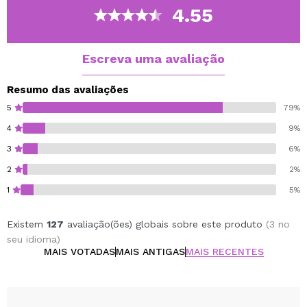
4.55
Escreva uma avaliação
Resumo das avaliações
5
79%
4
9%
3
6%
2
2%
1
5%
Existem
127
avaliação(ões) globais sobre este produto
(3 no
seu idioma)
MAIS VOTADAS
MAIS ANTIGAS
MAIS RECENTES