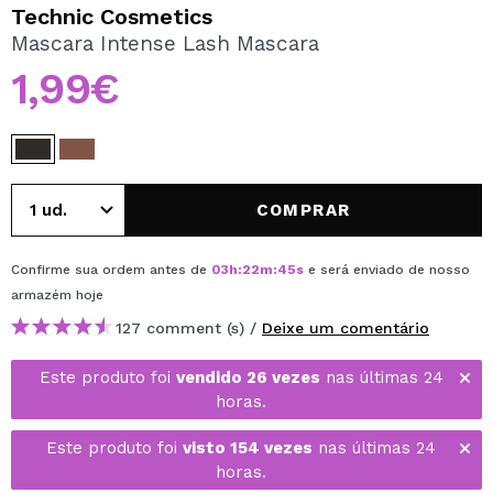
QUERO REGISTAR-ME
Technic Cosmetics
Mascara Intense Lash Mascara
Ao criar uma conta no Maquibeauty.pt pode fazer as suas
compras rapidamente, verificar o estado das suas
1,99€
encomendas e consultar as suas operações anteriores.
CRIAR CONTA
COMPRAR
Confirme sua ordem antes de
03
h
:
22
m
:
45
s
e será enviado de nosso
armazém
hoje
127 comment (s) /
Deixe um comentário
Este produto foi
vendido 26 vezes
nas últimas 24
horas.
Este produto foi
visto 154 vezes
nas últimas 24
horas.