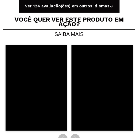
Opinião
Hace 4
Ver 124 avaliação(ões) em outros idiomas
Responder
|
|
verificada
Útil
años
VOCÊ QUER VER ESTE PRODUTO EM
AÇÃO?
SAIBA MAIS