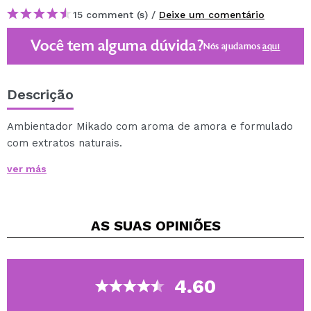
15 comment (s) /
Deixe um comentário
Você tem alguma dúvida?
Nós ajudamos
aqui
Descrição
Ambientador Mikado com aroma de amora e formulado
com extratos naturais.
Este ambientador mikado oferece a sua casa um
ver más
delicioso aroma, também dura mais de 60 dias.
Com um lindo design "Você me AMA um pouco mais a
AS SUAS
OPINIÕES
cada dia "
0% de álcool.
4.60
Descrição olfativa: Saída onde predominam as notas