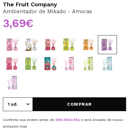
QUERO REGISTAR-ME
The Fruit Company
Ambientador de Mikado - Amoras
Ao criar uma conta no Maquibeauty.pt pode fazer as suas
compras rapidamente, verificar o estado das suas
3,69€
encomendas e consultar as suas operações anteriores.
CRIAR CONTA
COMPRAR
Confirme sua ordem antes de
06
h
:
25
m
:
46
s
e será enviado de nosso
armazém
hoje