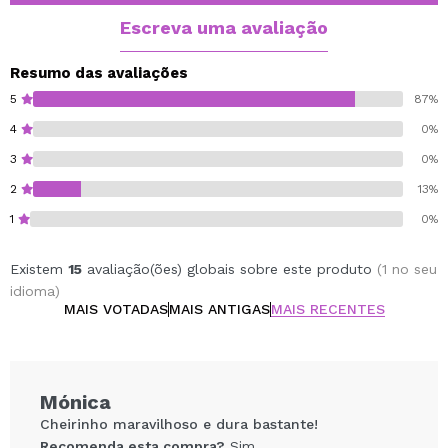
refrescantes de morango e framboesa com um toque
Escreva uma avaliação
cítrico mediterrâneo. Esta fragrância revela um
Resumo das avaliações
coração extraordinário, onde amoras e framboesas se
5
87%
fundem com notas florais de violetas. Um fundo doce,
4
0%
tostado e almiscarado enriquece esta fragrância.
3
0%
2
13%
1
0%
Existem
15
avaliação(ões) globais sobre este produto
(1 no seu
idioma)
MAIS VOTADAS
MAIS ANTIGAS
MAIS RECENTES
Mónica
Cheirinho maravilhoso e dura bastante!
Recomenda esta compra?
Sim