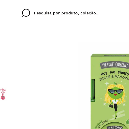
Cristina
Antonia
Ines
Eu não tenho uma c
EU IDIOMA
ez que
Buena experiencia
Muy bien
Spedizi
QUERO
PORTUGUESE
E
eriencia
imballa
ajería.
elegan
colori sc
Ao criar uma conta no
rapidamente, verificar
operações anteriores.