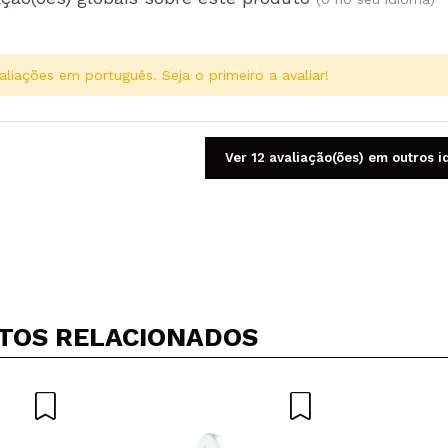
aliações em português. Seja o primeiro a avaliar!
Ver 12 avaliação(ões) em outros 
Compartilhar um vídeo ou uma foto
Seu vídeo pode ser o primeiro. Imagine isso...
TOS RELACIONADOS
5/
mpra?
Sim
Não
AR