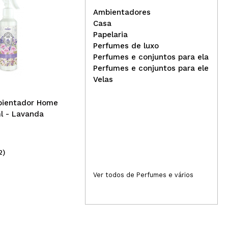
Ambientadores
Casa
Papelaria
The
Perfumes de luxo
Prady - Ambientador
Aro
Perfumes e conjuntos para ela
Neutralizante de Odores
Sor
Perfumes e conjuntos para ele
Mikado - Banheiro
Velas
bientador Home
l - Lavanda
2)
(2)
2,99€
2,
Ver todos de Perfumes e vários