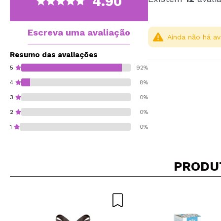
4.90
Escreva uma avaliação
Ainda não há av
Resumo das avaliações
5
92%
4
8%
3
0%
2
0%
1
0%
PRODU
Recomenda esta co
ENVI