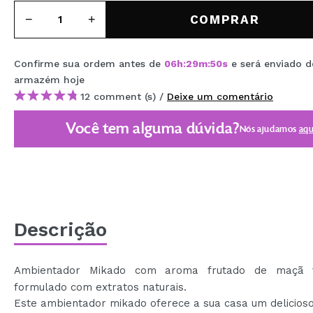
MAQUIFARMA
COMPRAR
KOREA ZONE
Confirme sua ordem antes de
06
h
:
29
m
:
50
s
e será enviado d
TRAVEL SIZE
armazém
hoje
NATURE
12 comment (s) /
Deixe um comentário
Você tem alguma dúvida?
Nós ajudamos
aqu
DESCONTOS
OUTLET
ELES VOLTARAM!
EM BREVE
Descrição
BLOG
Ambientador Mikado com aroma frutado de maçã 
formulado com extratos naturais.
Este ambientador mikado oferece a sua casa um delicios