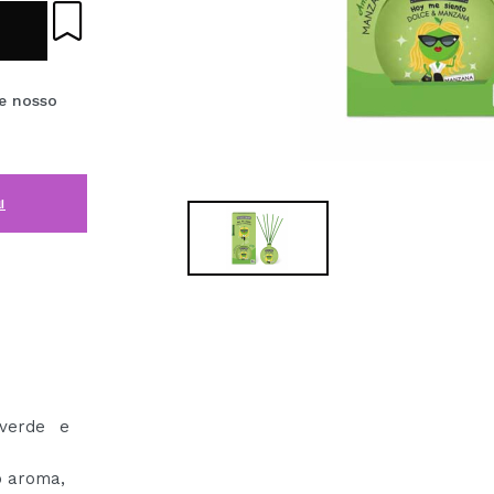
e nosso
i
verde e
o aroma,