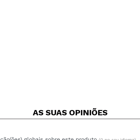
AS SUAS
OPINIÕES
ação(ões) globais sobre este produto
(0 no seu idioma)