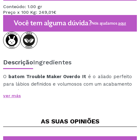
Conteúdo: 1.00 gr
Preço x 100 Kg: 249,01€
Você tem alguma dúvida?
Nós ajudamos
aqui
Descrição
Ingredientes
O
batom Trouble Maker Overdo It
é o aliado perfeito
para lábios definidos e volumosos com um acabamento
impecável.
ver más
Sua textura cremosa e suave desliza facilmente,
permitindo que você contorne, preencha e modele seus
lábios com precisão e conforto.
AS SUAS
OPINIÕES
Você pode usá-lo sozinho para um efeito matte natural
ou como base para prolongar a duração do seu gloss
ou batom favorito.