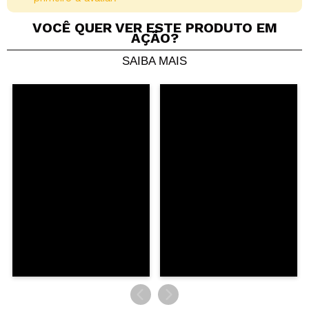
VOCÊ QUER VER ESTE PRODUTO EM
AÇÃO?
SAIBA MAIS
Compartilhar um vídeo ou uma foto
Seu vídeo pode ser o primeiro. Imagine isso...
Recomenda esta compra?
Sim
Não
5/5
ENVIAR