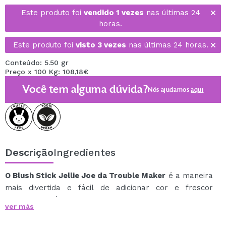
Este produto foi
vendido 1 vezes
nas últimas 24
horas.
Este produto foi
visto 3 vezes
nas últimas 24 horas.
Conteúdo: 5.50 gr
Preço x 100 Kg: 108,18€
Você tem alguma dúvida?
Nós ajudamos
aqui
Descrição
Ingredientes
O Blush Stick Jellie Joe da Trouble Maker
é a maneira
mais divertida e fácil de adicionar cor e frescor
instantâneos às suas bochechas.
ver más
Sua textura leve e gelatinosa desliza suavemente
sobre a pele, proporcionando um toque rosa vibrante