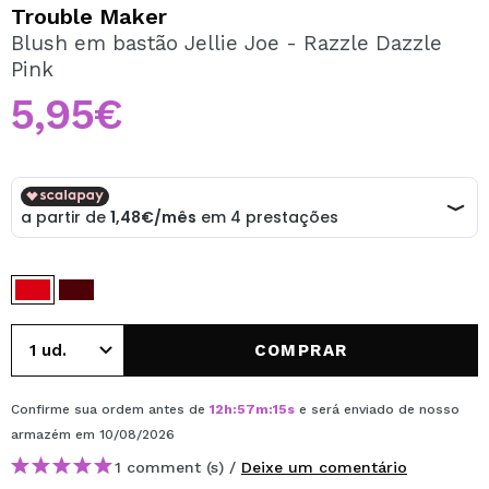
QUERO REGISTAR-ME
Trouble Maker
Blush em bastão Jellie Joe - Razzle Dazzle
Ao criar uma conta no Maquibeauty.pt pode fazer as suas
Pink
compras rapidamente, verificar o estado das suas
encomendas e consultar as suas operações anteriores.
5,95€
CRIAR CONTA
COMPRAR
Confirme sua ordem antes de
12
h
:
57
m
:
15
s
e será enviado de nosso
armazém
em 10/08/2026
1 comment (s) /
Deixe um comentário