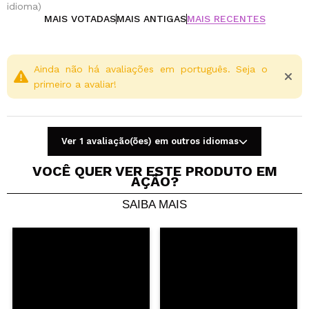
idioma)
MAIS VOTADAS
MAIS ANTIGAS
MAIS RECENTES
Ainda não há avaliações em português. Seja o
primeiro a avaliar!
Ver 1 avaliação(ões) em outros idiomas
VOCÊ QUER VER ESTE PRODUTO EM
AÇÃO?
SAIBA MAIS
Compartilhar um vídeo ou uma foto
Seu vídeo pode ser o primeiro. Imagine isso...
Recomenda esta compra?
Sim
Não
5/5