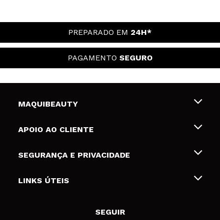
PREPARADO EM
24H*
PAGAMENTO
SEGURO
MAQUIBEAUTY
Sobre nós
APOIO AO CLIENTE
Emprego
Envios e Devoluções
SEGURANÇA E PRIVACIDADE
Gift Cards
Desistência / Devoluções
Termos e Privacidade
LINKS ÚTEIS
Formas de pagamento
Política de privacidade
Contato
Desconto Estudantes
Política de cookies
SEGUIR