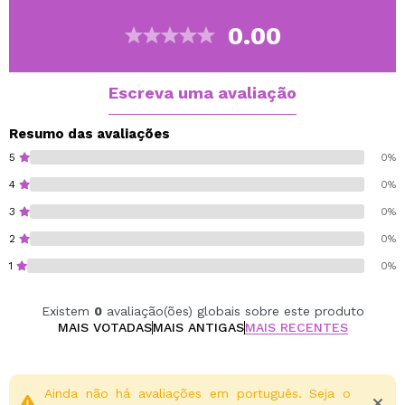
Efeito de volume imediato e progressivo graças
aos peptídeos ativos.
0.00
Hidratação profunda com extrato de semente de
jojoba, que suaviza e protege a pele delicada dos
lábios.
Escreva uma avaliação
O extrato de flor de romã, conhecido por suas
propriedades antioxidantes e regenerativas,
Resumo das avaliações
melhora a elasticidade e o brilho.
5
0%
Textura leve e não pegajosa, com acabamento
4
0%
brilhante e duradouro.
3
0%
Aplicador de silicone para aplicação higiênica,
precisa e sem complicações.
2
0%
1
0%
Vegan.
Existem
0
avaliação(ões) globais sobre este produto
MAIS VOTADAS
MAIS ANTIGAS
MAIS RECENTES
Ainda não há avaliações em português. Seja o