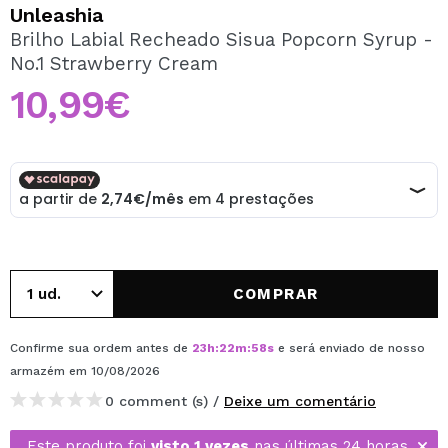
QUERO REGISTAR-ME
Unleashia
Brilho Labial Recheado Sisua Popcorn Syrup -
Ao criar uma conta no Maquibeauty.pt pode fazer as suas
No.1 Strawberry Cream
compras rapidamente, verificar o estado das suas
encomendas e consultar as suas operações anteriores.
10,99€
CRIAR CONTA
COMPRAR
Confirme sua ordem antes de
23
h
:
22
m
:
57
s
e será enviado de nosso
armazém
em 10/08/2026
0 comment (s) /
Deixe um comentário
Este produto foi
visto 1 vezes
nas últimas 24 horas.