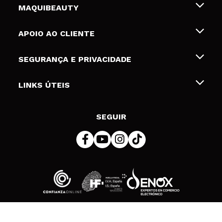
MAQUIBEAUTY
Sobre nós
APOIO AO CLIENTE
Emprego
Envios e Devoluções
SEGURANÇA E PRIVACIDADE
Gift Cards
Desistência / Devoluções
Termos e Privacidade
LINKS ÚTEIS
Formas de pagamento
Política de privacidade
Contato
Desconto Estudantes
Política de cookies
SEGUIR
Resolução de litígios em linha (ODR)
© 2026 DSM Beauty, S.L.