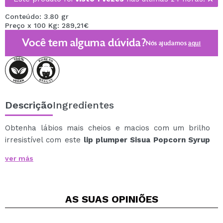
Conteúdo: 3.80 gr
Preço x 100 Kg: 289,21€
Você tem alguma dúvida?
Nós ajudamos
aqui
Descrição
Ingredientes
Obtenha lábios mais cheios e macios com um brilho
irresistível com este
lip plumper Sisua Popcorn Syrup
de última geração da
Unleashia
.
ver más
Sua fórmula, enriquecida com ingredientes
cuidadosamente selecionados, hidrata profundamente
e aumenta o volume naturalmente, sem causar
AS SUAS
OPINIÕES
irritação.
Principais benefícios: