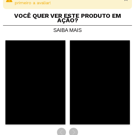
primeiro a avaliar!
VOCÊ QUER VER ESTE PRODUTO EM
AÇÃO?
SAIBA MAIS
Compartilhar um vídeo ou uma foto
Seu vídeo pode ser o primeiro. Imagine isso...
Recomenda esta compra?
Sim
Não
5/5
ENVIAR