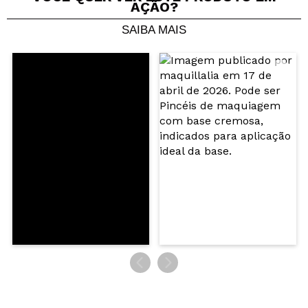
AÇÃO?
SAIBA MAIS
Compartilhar um vídeo ou uma foto
Seu vídeo pode ser o primeiro. Imagine isso...
Recomenda esta compra?
Sim
Não
5/5
ENVIAR