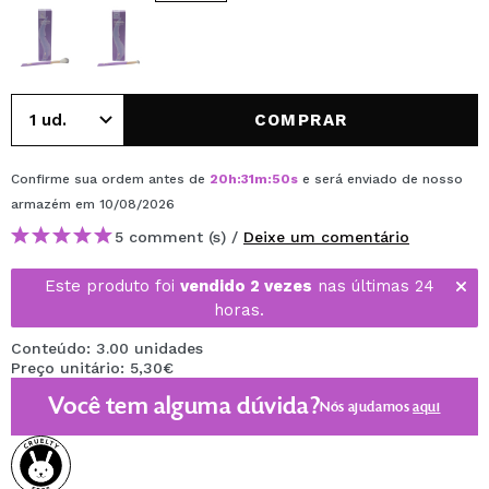
COMPRAR
Confirme sua ordem antes de
20
h
:
31
m
:
50
s
e será enviado de nosso
armazém
em 10/08/2026
5 comment (s) /
Deixe um comentário
Este produto foi
vendido 2 vezes
nas últimas 24
horas.
Conteúdo: 3.00 unidades
Preço unitário: 5,30€
Você tem alguma dúvida?
Nós ajudamos
aqui