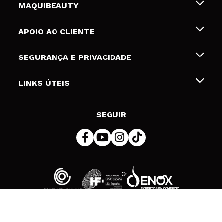
MAQUIBEAUTY
Sobre nós
APOIO AO CLIENTE
Emprego
Envios e Devoluções
SEGURANÇA E PRIVACIDADE
Gift Cards
Desistência / Devoluções
Termos e Privacidade
LINKS ÚTEIS
Formas de pagamento
Política de privacidade
Contato
Desconto Estudantes
Política de cookies
SEGUIR
Resolução de litígios em linha (ODR)
© 2026 DSM Beauty, S.L.