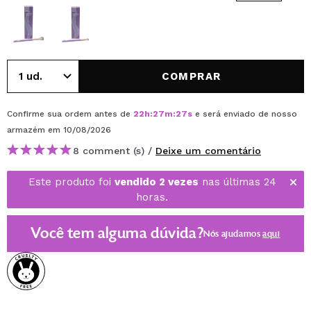
COMPRAR
Confirme sua ordem antes de
22
h
:
27
m
:
27
s
e será enviado de nosso
armazém
em 10/08/2026
8 comment (s) /
Deixe um comentário
Este produto foi
vendido 2 vezes
nas últimas 24
horas.
Você tem alguma dúvida?
Nós ajudamos
aqui