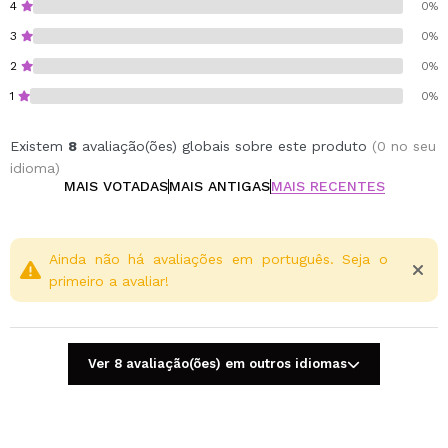
4
0%
3
0%
2
0%
1
0%
Existem
8
avaliação(ões) globais sobre este produto
(0 no seu
idioma)
MAIS VOTADAS
MAIS ANTIGAS
MAIS RECENTES
Ainda não há avaliações em português. Seja o
primeiro a avaliar!
Ver 8 avaliação(ões) em outros idiomas