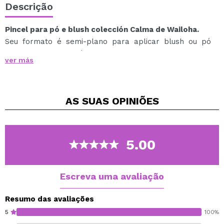
Descrição
Pincel para pó e blush colección Calma de Wailoha.
Seu formato é semi-plano para aplicar blush ou pó
para selar a superfície maior ou para usar a “lateral”
ver más
para bronzer ou contorno.
Module facilmente a quantidade de produto pelo
comprimento do seu cabelo.
AS SUAS
OPINIÕES
Você pode pegar mais ou menos quantidade de produto
e retirar o excesso com uma torneira se necessário.
5.00
Escreva uma avaliação
Resumo das avaliações
5
100%