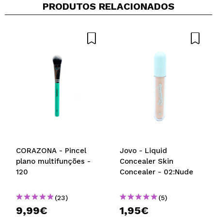
PRODUTOS RELACIONADOS
Compartilhar um vídeo ou uma foto
Seu vídeo pode ser o primeiro. Imagine isso...
Recomenda esta compra?
Sim
Não
5/5
ENVIAR
CORAZONA - Pincel
Jovo - Liquid
plano multifunções -
Concealer Skin
120
Concealer - 02:Nude
(23)
(5)
9,99€
1,95€