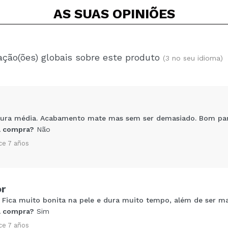
AS SUAS
OPINIÕES
ação(ões) globais sobre este produto
(3 no seu idioma)
tura média. Acabamento mate mas sem ser demasiado. Bom par
 compra?
Não
ce 7 años
or
 Fica muito bonita na pele e dura muito tempo, além de ser ma
Compartilhar um vídeo ou uma foto
 compra?
Sim
Seu vídeo pode ser o primeiro. Imagine isso...
ce 7 años