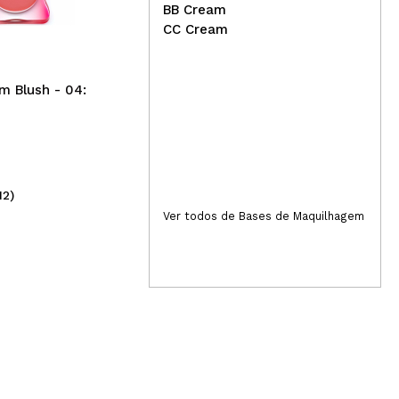
permanente Soak off - 05:
sem
BB Cream
Ice Cream
Gal
CC Cream
m Blush - 04:
12)
(2)
4,95€
4
Ver todos de Bases de Maquilhagem