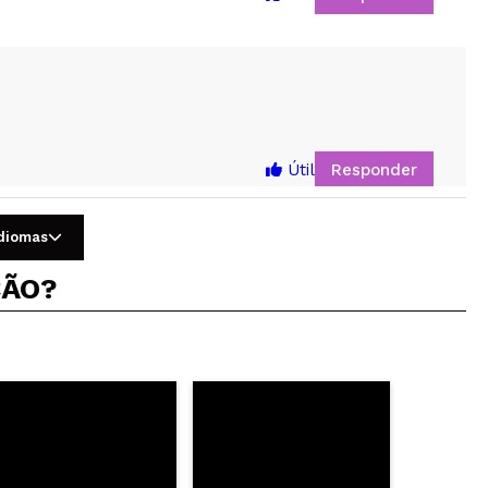
5
Responder
Útil
idiomas
ÇÃO?