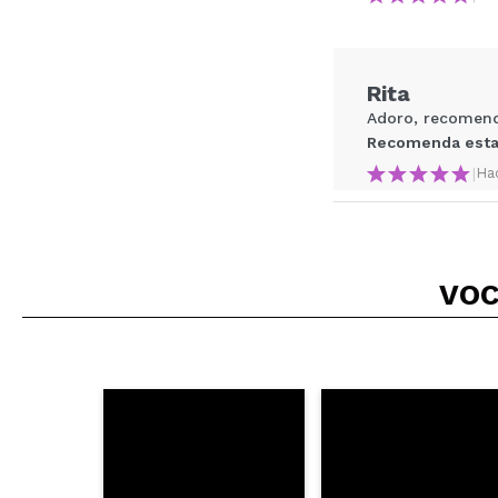
Recomenda esta co
Rita
ENVI
Adoro, recomen
Recomenda esta
|
Ha
VOC