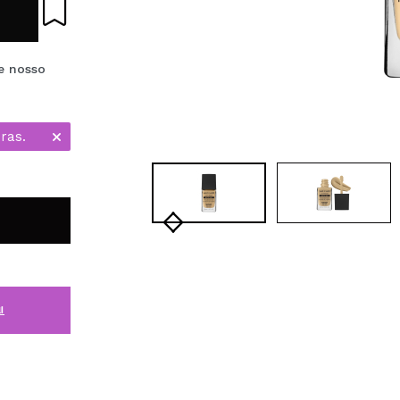
e nosso
ras.
i