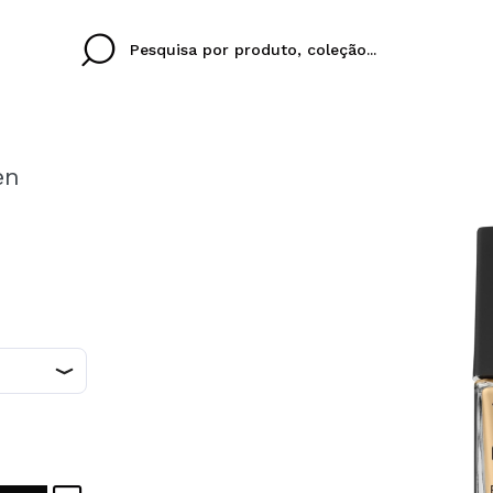
en
Cristina
Antonia
Ines
Eu não tenho uma c
EU IDIOMA
ez que
Buena experiencia
Muy bien
Spedizi
QUERO
PORTUGUESE
E
eriencia
imballa
ajería.
elegan
colori sc
Ao criar uma conta no
rapidamente, verificar
operações anteriores.