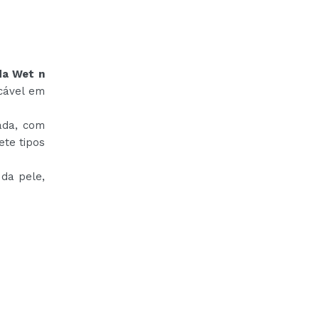
da Wet n
cável em
ada, com
ete tipos
 da pele,