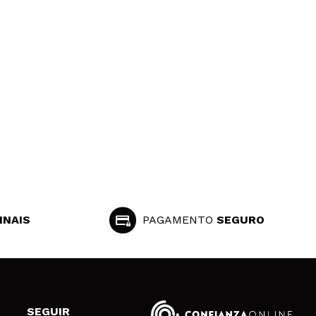
o.
Responder
Útil
o
Responder
Útil
INAIS
PAGAMENTO
SEGURO
SEGUIR