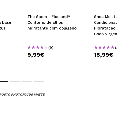
 compra?
Sim
ce 8 años
n
The Saem - *Iceland* -
Shea Moistu
a base
Contorno de olhos
Condiciona
201
hidratante com colágeno
Hidratação 
Coco Virge
o
huma diferença com ou sem a aplicação deste primer.
(9)
(
 compra?
Não
9,99€
15,99€
ce 9 años
A relação qualidade preço é bastante boa. A base aplica basta
 compra?
Sim
A ROSTO PHOTOFOCUS MATTE
ce 9 años