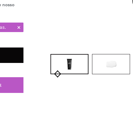
e nosso
as.
i