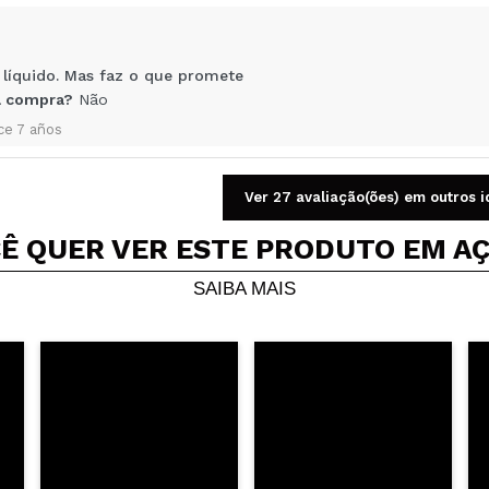
5/
mpra?
Sim
Não
AR
r líquido. Mas faz o que promete
 compra?
Não
ce 7 años
Ver 27 avaliação(ões) em outros 
Ê QUER VER ESTE PRODUTO EM A
 compra?
Sim
SAIBA MAIS
ce 7 años
idade da maquiagem e matifica a pele.
 compra?
Sim
ce 8 años