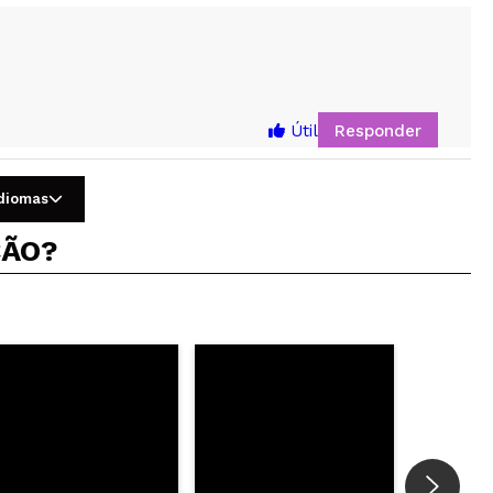
5
Responder
Útil
idiomas
ÇÃO?
Responder
Útil
Responder
Útil