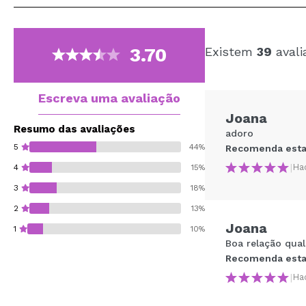
3.70
Existem
39
avali
Escreva uma avaliação
Joana
Resumo das avaliações
adoro
5
44%
Recomenda esta
|
Ha
4
15%
3
18%
2
13%
Joana
1
10%
Boa relação qual
Recomenda esta
|
Ha