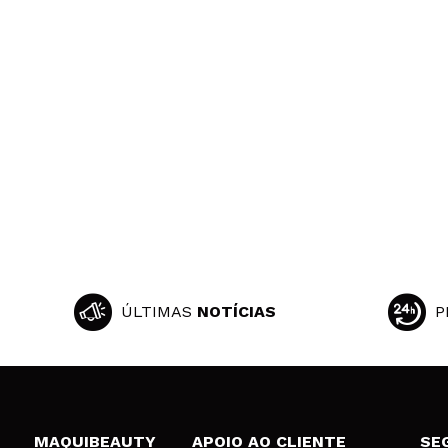
Ana
Prefiro primers 
Recomenda esta
|
Ha
Sandra
Não fiquei muito
Recomenda esta
|
Ha
ÚLTIMAS
NOTÍCIAS
P
MAQUIBEAUTY
APOIO AO CLIENTE
SE