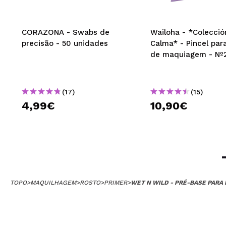
Recomenda esta
|
Ha
CORAZONA - Swabs de
Wailoha - *Colecció
precisão - 50 unidades
Calma* - Pincel par
de maquiagem - Nº
Silvia Rebel
Não se nota nen
(17)
(15)
Recomenda esta
4,99€
10,90€
|
Ha
ana
Gosto bastante. 
Recomenda esta
TOPO
>
MAQUILHAGEM
>
ROSTO
>
PRIMER
>
WET N WILD - PRÉ-BASE PAR
|
Ha