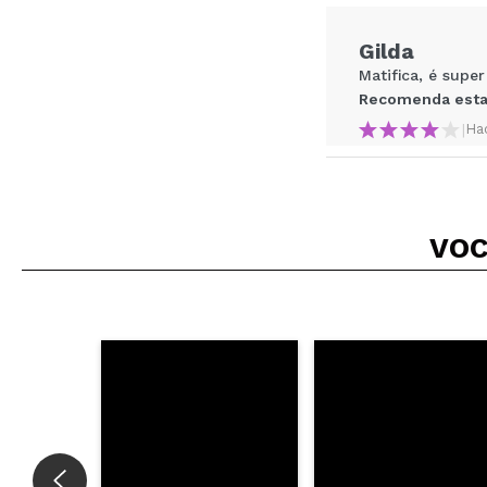
Recomenda esta co
Gilda
ENVI
Matifica, é supe
Recomenda esta
|
Ha
Carla
VOC
É bom.
Recomenda esta
|
Ha
Ines
Ajuda na durabil
Recomenda esta
|
Ha