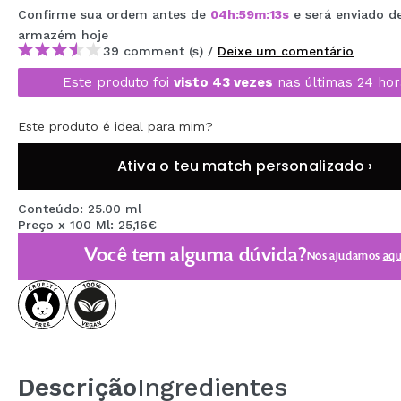
Confirme sua ordem antes de
04
h
:
59
m
:
13
s
e será enviado d
MAQUIFARMA
armazém
hoje
KOREA ZONE
39 comment (s) /
Deixe um comentário
Este produto foi
visto 43 vezes
nas últimas 24 hor
TRAVEL SIZE
NATURE
Este produto é ideal para mim?
Ativa o teu match personalizado ›
DESCONTOS
Conteúdo: 25.00 ml
OUTLET
Preço x 100 Ml: 25,16€
Você tem alguma dúvida?
ELES VOLTARAM!
Nós ajudamos
aqu
EM BREVE
BLOG
Descrição
Ingredientes