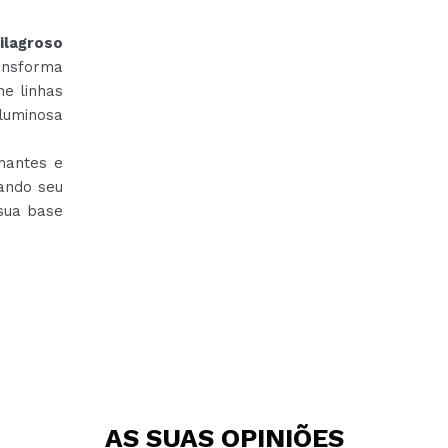
ilagroso
sforma
he linhas
 luminosa
mantes e
xando seu
 sua base
AS SUAS
OPINIÕES