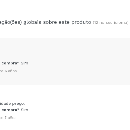
ação(ões) globais sobre este produto
(12 no seu idioma)
 compra?
Sim
ce 6 años
idade preço.
Compartilhar um vídeo ou uma foto
 compra?
Sim
Seu vídeo pode ser o primeiro. Imagine isso...
ce 7 años