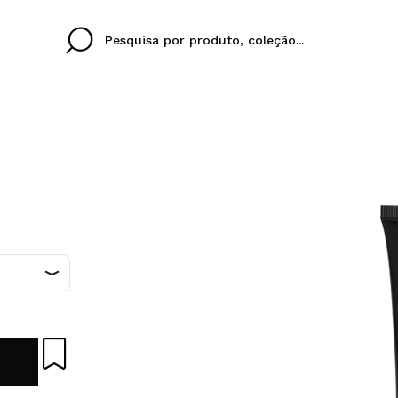
Cristina
Antonia
Ines
Eu não tenho uma c
EU IDIOMA
ez que
Buena experiencia
Muy bien
Spedizi
QUERO
PORTUGUESE
E
eriencia
imballa
ajería.
elegan
colori sc
Ao criar uma conta no
rapidamente, verificar
operações anteriores.