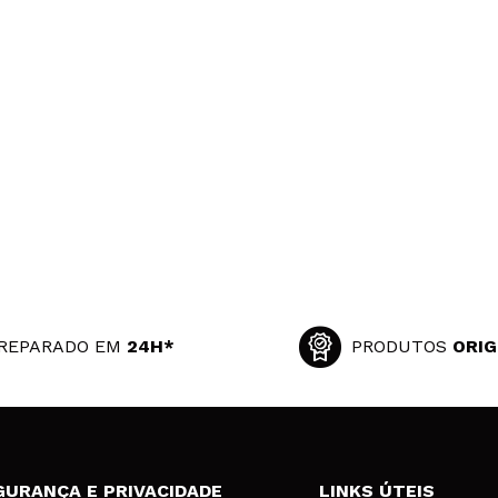
com efeito silicone, este não gostei muito e não gosto do cheir
 compra?
Sim
ce 10 años
 satisfeita. Não tapa os poros e a pele resseca com este produt
 compra?
Sim
ce 10 años
REPARADO EM
24H*
PRODUTOS
ORIG
GURANÇA E PRIVACIDADE
LINKS ÚTEIS