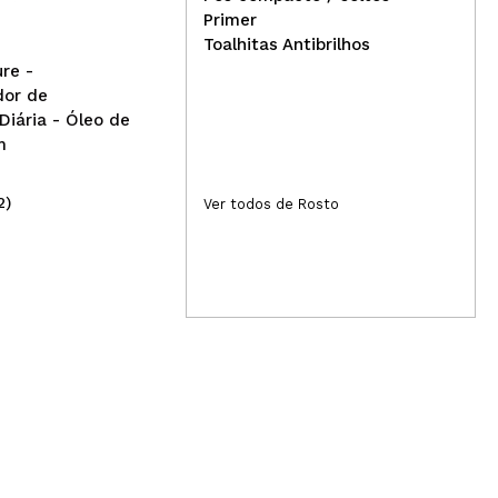
Primer
Toalhitas Antibrilhos
Responder
Útil
re -
dor de
Diária - Óleo de
m
2)
(3)
Ver todos de Rosto
2,69€
3,
Responder
Útil
nte bem por cima
Responder
Útil