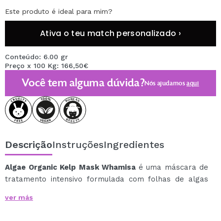
Este produto é ideal para mim?
Ativa o teu match personalizado ›
Conteúdo: 6.00 gr
Preço x 100 Kg: 166,50€
Você tem alguma dúvida?
Nós ajudamos
aqui
Descrição
Instruções
Ingredientes
Algae Organic Kelp Mask Whamisa
é uma máscara de
tratamento intensivo formulada com folhas de algas
fermentadas 100% naturais, projetada para restaurar a
ver más
firmeza, hidratação e vitalidade das peles mais
exigentes.