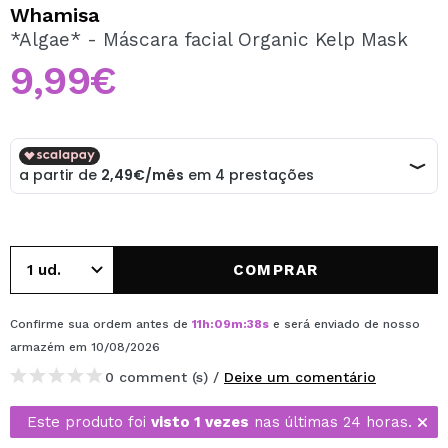
QUERO REGISTAR-ME
Whamisa
*Algae* - Máscara facial Organic Kelp Mask
Ao criar uma conta no Maquibeauty.pt pode fazer as suas
compras rapidamente, verificar o estado das suas
9,99€
encomendas e consultar as suas operações anteriores.
CRIAR CONTA
COMPRAR
Confirme sua ordem antes de
11
h
:
09
m
:
38
s
e será enviado de nosso
armazém
em 10/08/2026
0 comment (s) /
Deixe um comentário
Este produto foi
visto 1 vezes
nas últimas 24 horas.