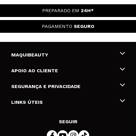
PREPARADO EM
24H*
PAGAMENTO
SEGURO
MAQUIBEAUTY
Sobre nós
APOIO AO CLIENTE
Emprego
Envios e Devoluções
SEGURANÇA E PRIVACIDADE
Gift Cards
Desistência / Devoluções
Termos e Privacidade
LINKS ÚTEIS
Formas de pagamento
Política de privacidade
Contato
Desconto Estudantes
Política de cookies
SEGUIR
Resolução de litígios em linha (ODR)