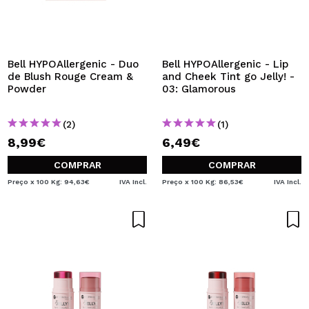
Bell HYPOAllergenic - Duo
Bell HYPOAllergenic - Lip
de Blush Rouge Cream &
and Cheek Tint go Jelly! -
Powder
03: Glamorous
(2)
(1)
8,99€
6,49€
COMPRAR
COMPRAR
Preço x 100 Kg: 94,63€
IVA Incl.
Preço x 100 Kg: 86,53€
IVA Incl.