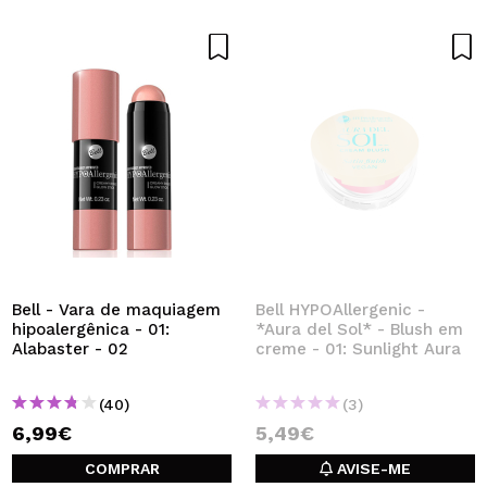
Bell - Vara de maquiagem
Bell HYPOAllergenic -
hipoalergênica - 01:
*Aura del Sol* - Blush em
Alabaster - 02
creme - 01: Sunlight Aura
(40)
(3)
6,99€
5,49€
COMPRAR
AVISE-ME