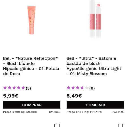
Bell - *Nature Reflection*
Bell - *Ultra* - Batom e
- Blush Líquido
bastão de blush
Hipoalergênico - 01: Pétala
HypoAllergenic Ultra Light
de Rosa
- 01: Misty Blossom
(5)
(6)
5,99€
5,49€
COMPRAR
COMPRAR
Preço x 100 Kg: 59,90€
IVA Incl.
Preço x 100 Kg: 144,47€
IVA Incl.