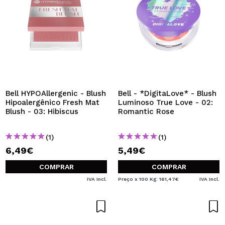
Bell HYPOAllergenic - Blush
Bell - *DigitaLove* - Blush
Hipoalergênico Fresh Mat
Luminoso True Love - 02:
Blush - 03: Hibiscus
Romantic Rose
(1)
(1)
6,49€
5,49€
COMPRAR
COMPRAR
IVA Incl.
Preço x 100 Kg: 161,47€
IVA Incl.