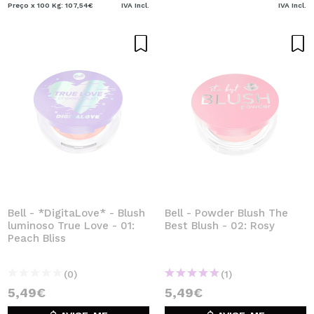
Preço x 100 Kg: 107,54€
IVA Incl.
IVA Incl.
Bell - *DigitaLove* - Blush
Bell - Powder Blush The
luminoso True Love - 01:
Best Blush - 02: Rosy
Peach Bliss
(0)
(1)
5,49€
5,49€