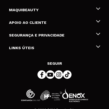
MAQUIBEAUTY
Sobre nós
APOIO AO CLIENTE
Emprego
Envios e Devoluções
SEGURANÇA E PRIVACIDADE
Gift Cards
Desistência / Devoluções
Termos e Privacidade
LINKS ÚTEIS
Formas de pagamento
Política de privacidade
Contato
Desconto Estudantes
Política de cookies
SEGUIR
Resolução de litígios em linha (ODR)