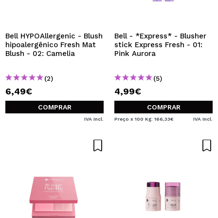
Bell HYPOAllergenic - Blush
Bell - *Express* - Blusher
hipoalergênico Fresh Mat
stick Express Fresh - 01:
Blush - 02: Camelia
Pink Aurora
(2)
(5)
6,49€
4,99€
COMPRAR
COMPRAR
IVA Incl.
Preço x 100 Kg: 166,33€
IVA Incl.