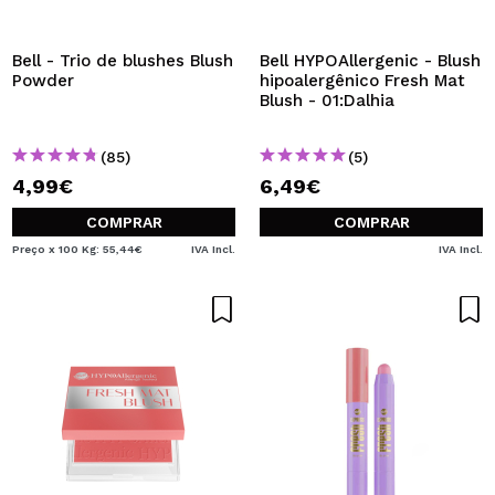
QUERO REGISTAR-ME
Ao criar uma conta no Maquibeauty.pt pode fazer as suas
Bell - Trio de blushes Blush
Bell HYPOAllergenic - Blush
compras rapidamente, verificar o estado das suas
Powder
hipoalergênico Fresh Mat
encomendas e consultar as suas operações anteriores.
Blush - 01:Dalhia
(85)
(5)
CRIAR CONTA
4,99€
6,49€
COMPRAR
COMPRAR
Preço x 100 Kg: 55,44€
IVA Incl.
IVA Incl.