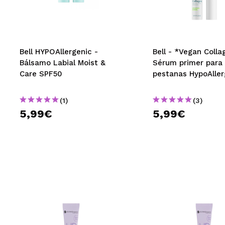
MAQUIFARMA
KOREA ZONE
TRAVEL SIZE
Bell HYPOAllergenic -
Bell - *Vegan Colla
Bálsamo Labial Moist &
Sérum primer para
NATURE
Care SPF50
pestanas HypoAller
(1)
(3)
DESCONTOS
5,99€
5,99€
OUTLET
ELES VOLTARAM!
EM BREVE
BLOG