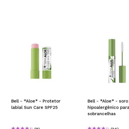
Bell - *Aloe* - Protetor
Bell - *Aloe* - soro
labial Sun Care SPF25
hipoalergênico para
sobrancelhas
(9)
(24)