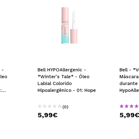
 -
Bell HYPOAllergenic -
Bell - *
Óleo
*Winter's Tale* - Óleo
Máscara 
Labial Colorido
durante 
:
Hipoalergênico - 01: Hope
HypoAlle
(0)
5,99€
5,99