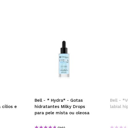
Bell - * Hydra* - Gotas
Bell - *
 cílios e
hidratantes Milky Drops
labial h
para pele mista ou oleosa
(20)