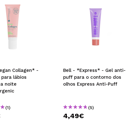
Vegan Collagen* -
Bell - *Express* - Gel anti-
para lábios
puff para o contorno dos
a noite
olhos Express Anti-Puff
rgenic
(1)
(5)
€
4,49€