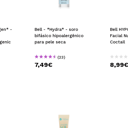
gen* -
Bell - *Hydra* - soro
Bell HYP
bifásico hipoalergênico
Facial N
genic
para pele seca
Coctail
(23)
7,49€
8,99