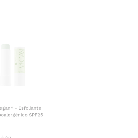
Vegan* - Esfoliante
ipoalergênico SPF25
(3)