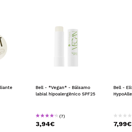
oliante
Bell - *Vegan* - Bálsamo
Bell - El
labial hipoalergênico SPF25
HypoAlle
(7)
3,94€
7,99€