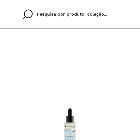
Cristina
Antonia
Ines
Eu não tenho uma c
EU IDIOMA
ez que
Buena experiencia
Muy bien
Spedizi
QUERO
PORTUGUESE
E
eriencia
imballa
ajería.
elegan
colori sc
Ao criar uma conta no
rapidamente, verificar
operações anteriores.