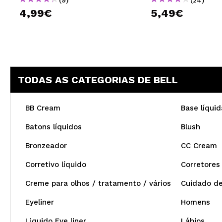
4,99€
5,49€
TODAS AS CATEGORIAS DE BELL
BB Cream
Base líquid
Batons líquidos
Blush
Bronzeador
CC Cream
Corretivo líquido
Corretores
Creme para olhos / tratamento / vários
Cuidado de
Eyeliner
Homens
Liquido Eye liner
Lábios