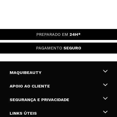
PREPARADO EM
24H*
PAGAMENTO
SEGURO
MAQUIBEAUTY
Sobre nós
APOIO AO CLIENTE
Emprego
Envios e Devoluções
SEGURANÇA E PRIVACIDADE
Gift Cards
Desistência / Devoluções
Termos e Privacidade
LINKS ÚTEIS
Formas de pagamento