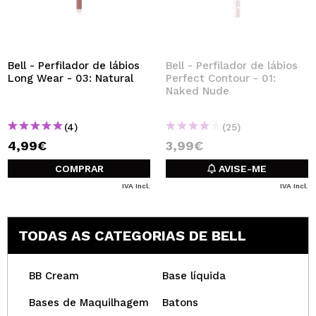
Bell - Perfilador de lábios
Bell - Perfilador de lábios
Long Wear - 03: Natural
Perfect Contour - 01:
Naked Nude
(4)
(25)
4,99€
3,99€
COMPRAR
AVISE-ME
IVA Incl.
IVA Incl.
TODAS AS CATEGORIAS DE BELL
BB Cream
Base líquida
Bases de Maquilhagem
Batons