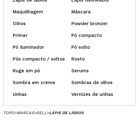
Lápis de lábios
Lápis delineador
Maquilhagem
Máscara
Olhos
Powder bronzer
Primer
Pó compacto
Pó iluminador
Pó solto
Pós compacto / soltos
Rosto
Ruge em pó
Serums
Sombra em creme
Sombras de olhos
Unhas
Vernizes de unhas
TOPO
>
MARCAS
>
BELL
>
LÁPIS DE LÁBIOS