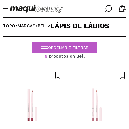
╳
╳
LÁPIS DE LÁBIOS
SELECIONE O SEU IDIOMA
TOPO
MARCAS
BELL
>
>
>
Já sou #maquilover, tenho uma conta
BIENVENIDX!
PORTUGUESE
ESPAÑOL
ORDENAR E FILTRAR
ENGLISH
6
produtos en
Bell
FRANCES
ALEMAN
ITALIANO
Esqueceu-se da palavra-passe?
Eu não tenho uma conta aqui