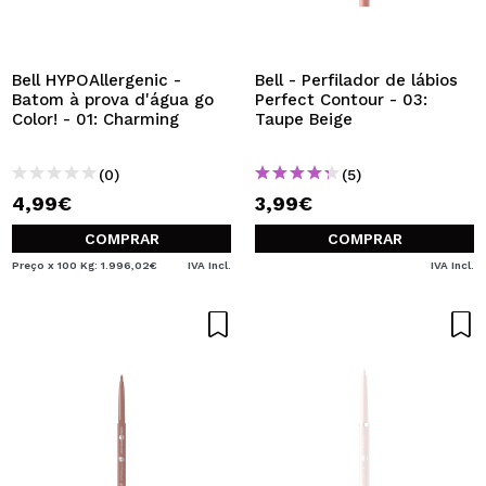
Bell HYPOAllergenic -
Bell - Perfilador de lábios
Batom à prova d'água go
Perfect Contour - 03:
Color! - 01: Charming
Taupe Beige
(0)
(5)
4,99€
3,99€
COMPRAR
COMPRAR
Preço x 100 Kg: 1.996,02€
IVA Incl.
IVA Incl.