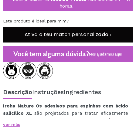
horas.
Este produto é ideal para mim?
Ativa o teu match personalizado ›
Você tem alguma dúvida?
Nós ajudamos
aqui
Descrição
Instruções
Ingredientes
Iroha Nature Os adesivos para espinhas com ácido
salicílico XL
são projetados para tratar eficazmente
surtos de acne no rosto e no corpo, incluindo áreas de
ver más
difícil acesso, como bochechas, queixo, testa e costas.
Sua fórmula antibacteriana e reguladora de sebo