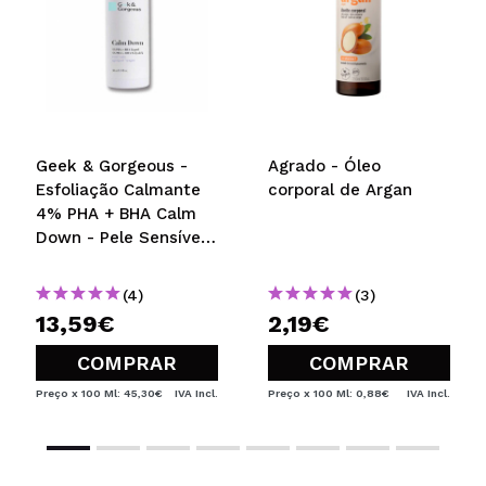
ENVIAR
Geek & Gorgeous -
Agrado - Óleo
Esfoliação Calmante
corporal de Argan
4% PHA + BHA Calm
Down - Pele Sensível
30ml
(4)
(3)
13,59€
2,19€
COMPRAR
COMPRAR
Preço x 100 Ml: 45,30€
IVA Incl.
Preço x 100 Ml: 0,88€
IVA Incl.