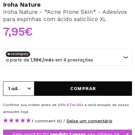
QUERO REGISTAR-ME
Iroha Nature
Iroha Nature - *Acne Prone Skin* - Adesivos
Ao criar uma conta no Maquibeauty.pt pode fazer as suas
para espinhas com ácido salicílico XL
compras rapidamente, verificar o estado das suas
encomendas e consultar as suas operações anteriores.
7,95€
CRIAR CONTA
COMPRAR
Confirme sua ordem antes de
05
h
:
07
m
:
35
s
e será enviado de nosso
armazém
hoje
1 comment (s) /
Deixe um comentário
Este produto foi
vendido 1 vezes
nas últimas 24