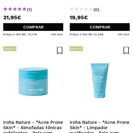
(1)
(0)
21,95€
19,95€
COMPRAR
COMPRAR
Preço x 100 Ml: 73,17€
IVA Incl.
Preço x 100 Ml: 13,30€
IVA Incl.
Natural
Natural
Iroha Nature - *Acne Prone
Iroha Nature - *Acne Prone
Skin* - Almofadas tônicas
Skin* - Limpador