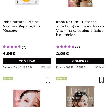
Iroha Nature - Meias
Iroha Nature - Patches
Máscara Reparação -
anti-fadiga e clareadores -
Pêssego
Vitamina c, pepino e ácido
hialurônico
(7)
(7)
4,95€
2,95€
COMPRAR
COMPRAR
Preço x 100 Kg: 495,00€
IVA Incl.
Preço x 100 Kg: 147,50€
IVA Incl.
Natural
Natural