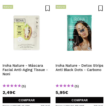
Natural
Natural
Iroha Nature - Máscara
Iroha Nature - Detox Strips
Facial Anti-Aging Tissue -
Anti Black Dots - Carbono
Noni
(5)
(5)
2,49€
5,95€
COMPRAR
COMPRAR
Preço x 100 Ml: 12,45€
IVA Incl.
Preço x 100 Kg: 119,00€
IVA Incl.