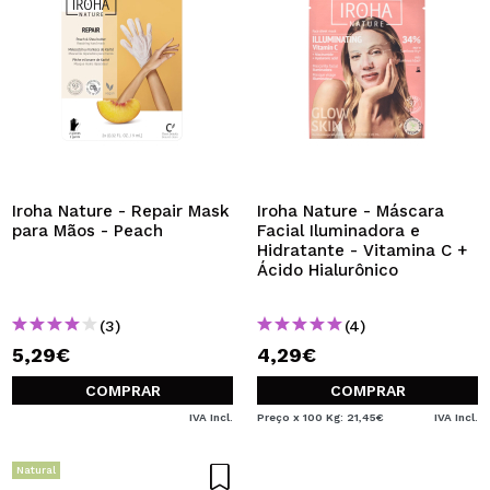
Iroha Nature - Repair Mask
Iroha Nature - Máscara
para Mãos - Peach
Facial Iluminadora e
Hidratante - Vitamina C +
Ácido Hialurônico
(3)
(4)
5,29€
4,29€
COMPRAR
COMPRAR
IVA Incl.
Preço x 100 Kg: 21,45€
IVA Incl.
Natural