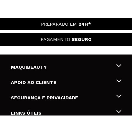
PREPARADO EM
24H*
PAGAMENTO
SEGURO
MAQUIBEAUTY
Sobre nós
APOIO AO CLIENTE
Emprego
Envios e Devoluções
SEGURANÇA E PRIVACIDADE
Gift Cards
Desistência / Devoluções
Termos e Privacidade
LINKS ÚTEIS
Formas de pagamento
Política de privacidade
Contato
Desconto Estudantes
Política de cookies
SEGUIR