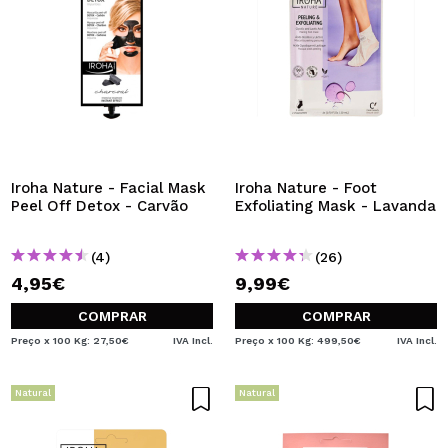
Iroha Nature - Facial Mask
Iroha Nature - Foot
Peel Off Detox - Carvão
Exfoliating Mask - Lavanda
(4)
(26)
4,95€
9,99€
COMPRAR
COMPRAR
Preço x 100 Kg: 27,50€
IVA Incl.
Preço x 100 Kg: 499,50€
IVA Incl.
Natural
Natural