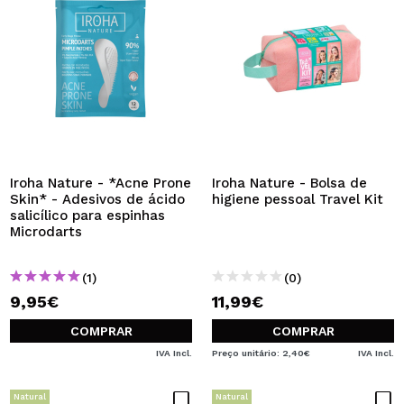
Iroha Nature - *Acne Prone
Iroha Nature - Bolsa de
Skin* - Adesivos de ácido
higiene pessoal Travel Kit
salicílico para espinhas
Microdarts
(1)
(0)
9,95€
11,99€
COMPRAR
COMPRAR
IVA Incl.
Preço unitário: 2,40€
IVA Incl.
Natural
Natural