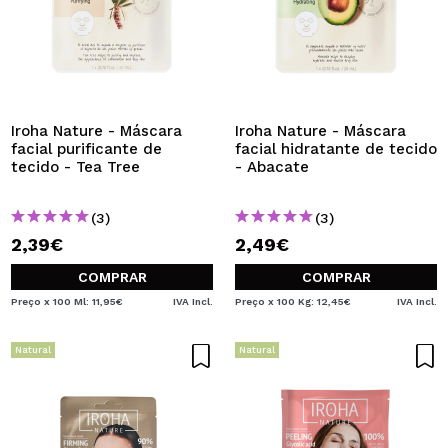
Iroha Nature - Máscara
Iroha Nature - Máscara
facial purificante de
facial hidratante de tecido
tecido - Tea Tree
- Abacate
(3)
(3)
2,39€
2,49€
COMPRAR
COMPRAR
Preço x 100 Ml: 11,95€
IVA Incl.
Preço x 100 Kg: 12,45€
IVA Incl.
Natural
Natural