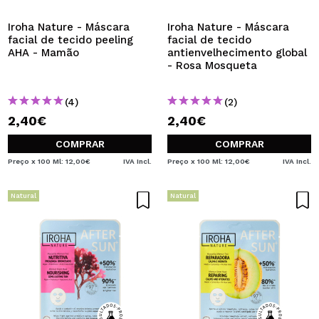
Iroha Nature - Máscara
Iroha Nature - Máscara
facial de tecido peeling
facial de tecido
AHA - Mamão
antienvelhecimento global
- Rosa Mosqueta
(4)
(2)
2,40€
2,40€
COMPRAR
COMPRAR
Preço x 100 Ml: 12,00€
IVA Incl.
Preço x 100 Ml: 12,00€
IVA Incl.
Natural
Natural