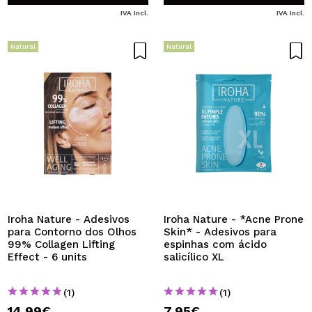
IVA Incl.
IVA Incl.
Natural
Natural
Iroha Nature - Adesivos
Iroha Nature - *Acne Prone
para Contorno dos Olhos
Skin* - Adesivos para
99% Collagen Lifting
espinhas com ácido
Effect - 6 units
salicílico XL
(1)
(1)
14,99€
7,95€