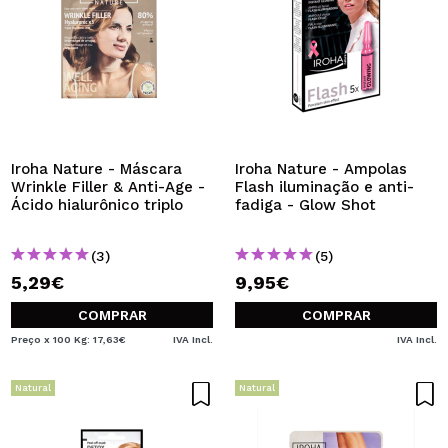
Iroha Nature - Máscara
Iroha Nature - Ampolas
Wrinkle Filler & Anti-Age -
Flash iluminação e anti-
Ácido hialurônico triplo
fadiga - Glow Shot
(3)
(5)
5,29€
9,95€
COMPRAR
COMPRAR
Preço x 100 Kg: 17,63€
IVA Incl.
IVA Incl.
Natural
Natural