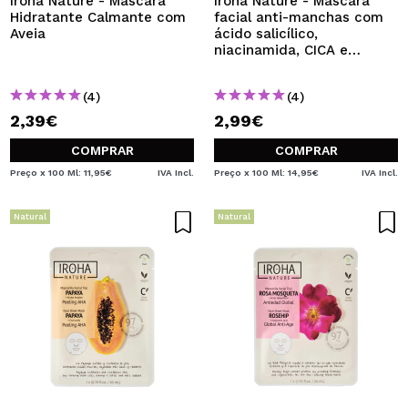
Iroha Nature - Máscara
Iroha Nature - Máscara
Hidratante Calmante com
facial anti-manchas com
Aveia
ácido salicílico,
niacinamida, CICA e
probióticos
(4)
(4)
2,39€
2,99€
COMPRAR
COMPRAR
Preço x 100 Ml: 11,95€
IVA Incl.
Preço x 100 Ml: 14,95€
IVA Incl.
Natural
Natural