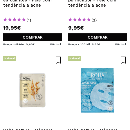
esfoliantes - Pele com
purificador - Pele com
tendência a acne
tendência a acne
(1)
(2)
19,95€
9,95€
COMPRAR
COMPRAR
Preço unitário: 0,40€
IVA Incl.
Preço x 100 Ml: 6,63€
IVA Incl.
Natural
Natural