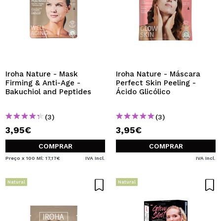
Iroha Nature - Mask
Iroha Nature - Máscara
Firming & Anti-Age -
Perfect Skin Peeling -
Bakuchiol and Peptides
Ácido Glicólico
(3)
(3)
3,95€
3,95€
COMPRAR
COMPRAR
Preço x 100 Ml: 17,17€
IVA Incl.
IVA Incl.
Natural
Natural