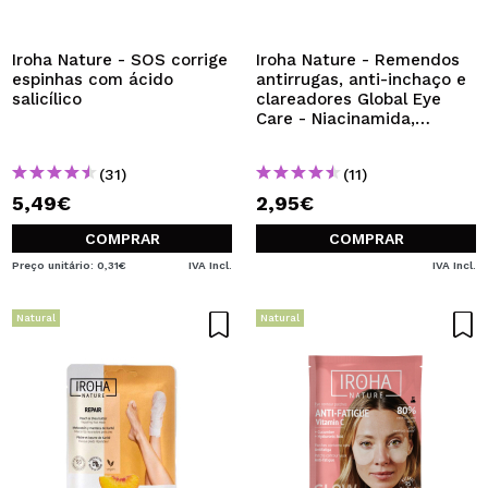
QUERO REGISTAR-ME
Ao criar uma conta no Maquibeauty.pt pode fazer as suas
Iroha Nature - SOS corrige
Iroha Nature - Remendos
compras rapidamente, verificar o estado das suas
espinhas com ácido
antirrugas, anti-inchaço e
encomendas e consultar as suas operações anteriores.
salicílico
clareadores Global Eye
Care - Niacinamida,
Cafeína e Peptídeos
CRIAR CONTA
(31)
(11)
5,49€
2,95€
COMPRAR
COMPRAR
Preço unitário: 0,31€
IVA Incl.
IVA Incl.
Natural
Natural