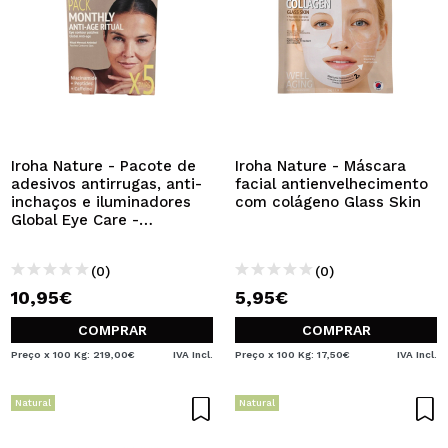
Iroha Nature - Pacote de
Iroha Nature - Máscara
adesivos antirrugas, anti-
facial antienvelhecimento
inchaços e iluminadores
com colágeno Glass Skin
Global Eye Care -
Niacinamida, cafeína e
peptídeos
(0)
(0)
10,95€
5,95€
COMPRAR
COMPRAR
Preço x 100 Kg: 219,00€
IVA Incl.
Preço x 100 Kg: 17,50€
IVA Incl.
Natural
Natural