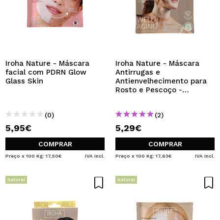
Iroha Nature - Máscara
Iroha Nature - Máscara
facial com PDRN Glow
Antirrugas e
Glass Skin
Antienvelhecimento para
Rosto e Pescoço -
Colágeno + Ácido
Hialurônico
(0)
(2)
5,95€
5,29€
COMPRAR
COMPRAR
Preço x 100 Kg: 17,50€
IVA Incl.
Preço x 100 Kg: 17,63€
IVA Incl.
Natural
Natural