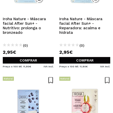
Iroha Nature - Máscara
Iroha Nature - Máscara
facial After Sun+ -
facial After Sun+ -
Nutritivo: prolonga o
Reparadora: acalma e
bronzeado
hidrata
(0)
(0)
2,95€
2,95€
COMPRAR
COMPRAR
Preço x 100 Ml: 11,80€
IVA Incl.
Preço x 100 Ml: 11,80€
IVA Incl.
Natural
Natural