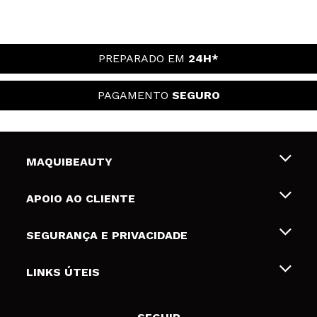
PREPARADO EM
24H*
PAGAMENTO
SEGURO
MAQUIBEAUTY
Sobre nós
APOIO AO CLIENTE
Emprego
Envios e Devoluções
SEGURANÇA E PRIVACIDADE
Gift Cards
Desistência / Devoluções
Termos e Privacidade
LINKS ÚTEIS
Formas de pagamento
Política de privacidade
Contato
Desconto Estudantes
Política de cookies