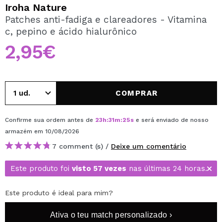
QUERO REGISTAR-ME
Iroha Nature
Patches anti-fadiga e clareadores - Vitamina
Ao criar uma conta no Maquibeauty.pt pode fazer as suas
c, pepino e ácido hialurônico
compras rapidamente, verificar o estado das suas
encomendas e consultar as suas operações anteriores.
2,95€
CRIAR CONTA
COMPRAR
Confirme sua ordem antes de
23
h
:
31
m
:
25
s
e será enviado de nosso
armazém
em 10/08/2026
7 comment (s) /
Deixe um comentário
Este produto foi
visto 57 vezes
nas últimas 24 horas.
Este produto é ideal para mim?
Ativa o teu match personalizado ›