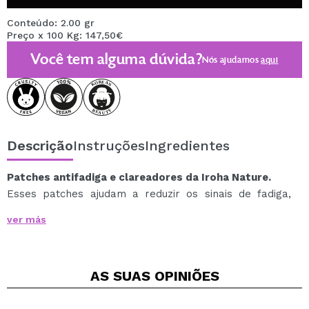
Conteúdo: 2.00 gr
Preço x 100 Kg: 147,50€
Você tem alguma dúvida?
Nós ajudamos
aqui
Descrição
Instruções
Ingredientes
Patches antifadiga e clareadores da Iroha Nature.
Esses patches ajudam a reduzir os sinais de fadiga,
melhorando a aparência de olheiras e papos e
ver más
iluminando os olhos opacos.
Ajudam a reduzir a inflamação na zona do contorno dos
olhos, além de proporcionarem um efeito calmante e
AS SUAS
OPINIÕES
refrescante, graças à sua fórmula rica em vitamina C,
pepino e ácido hialurónico.