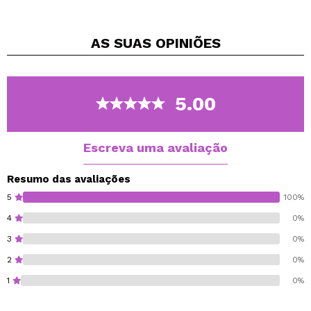
Pode ser aplicado com uma esponja ou pincel molhado.
Pode ser facilmente removido com água e sabão.
AS SUAS
OPINIÕES
Disponível em uma ampla variedade de tons.
5.00
Escreva uma avaliação
Resumo das avaliações
5
100%
4
0%
3
0%
2
0%
1
0%