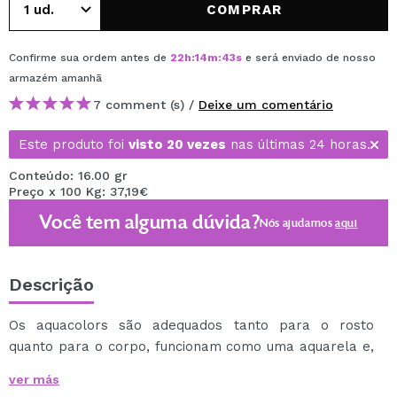
COMPRAR
Confirme sua ordem antes de
22
h
:
14
m
:
43
s
e será enviado de nosso
armazém
amanhã
7 comment (s) /
Deixe um comentário
Este produto foi
visto 20 vezes
nas últimas 24 horas.
Conteúdo: 16.00 gr
Preço x 100 Kg: 37,19€
Você tem alguma dúvida?
Nós ajudamos
aqui
Descrição
Os aquacolors são adequados tanto para o rosto
quanto para o corpo, funcionam como uma aquarela e,
portanto, podem ser usados por profissionais e
ver más
iniciantes.