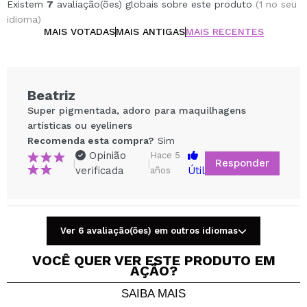
Existem
7
avaliação(ões) globais sobre este produto
(1 no seu
idioma)
MAIS VOTADAS
MAIS ANTIGAS
MAIS RECENTES
Beatriz
Super pigmentada, adoro para maquilhagens
artísticas ou eyeliners
Recomenda esta compra?
Sim
Opinião
Hace 5
Responder
|
|
verificada
Útil
años
Compartilhar um vídeo ou uma foto
Ver 6 avaliação(ões) em outros idiomas
Seu vídeo pode ser o primeiro. Imagine isso...
VOCÊ QUER VER ESTE PRODUTO EM
AÇÃO?
Recomenda esta compra?
Sim
Não
SAIBA MAIS
5/5