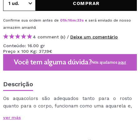
COMPRAR
Confirme sua ordem antes de
01
h
:
16
m
:
32
s
e será enviado de nosso
armazém
amanhã
4 comment (s) /
Deixe um comentário
Conteúdo: 16.00 gr
Preço x 100 Kg: 37,19€
Você tem alguma dúvida?
Nós ajudamos
aqui
Descrição
Os aquacolors são adequados tanto para o rosto
quanto para o corpo, funcionam como uma aquarela e,
portanto, podem ser usados por profissionais e
ver más
iniciantes.
Pode ser aplicado com uma esponja ou pincel molhado.
Pode ser facilmente removido com água e sabão.