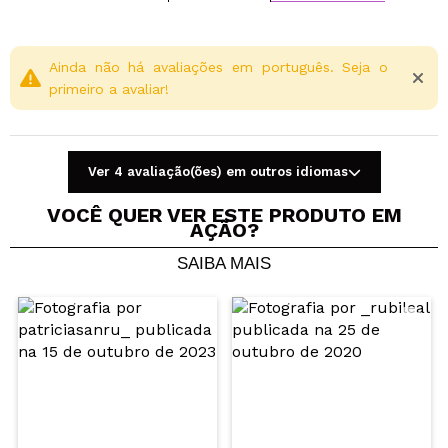
Ainda não há avaliações em português. Seja o
primeiro a avaliar!
Ver 4 avaliação(ões) em outros idiomas
VOCÊ QUER VER ESTE PRODUTO EM
AÇÃO?
SAIBA MAIS
Compartilhar um vídeo ou uma foto
Seu vídeo pode ser o primeiro. Imagine isso...
Recomenda esta compra?
Sim
Não
5/5
ENVIAR