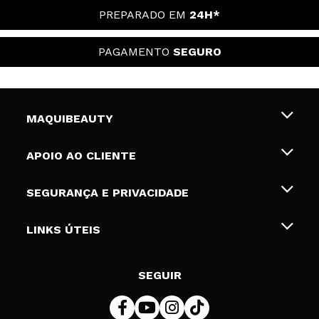
PREPARADO EM
24H*
PAGAMENTO
SEGURO
MAQUIBEAUTY
Sobre nós
APOIO AO CLIENTE
Emprego
Envios e Devoluções
SEGURANÇA E PRIVACIDADE
Gift Cards
Desistência / Devoluções
Termos e Privacidade
LINKS ÚTEIS
Formas de pagamento
Política de privacidade
Contato
Desconto Estudantes
Política de cookies
SEGUIR
Resolução de litígios em linha (ODR)