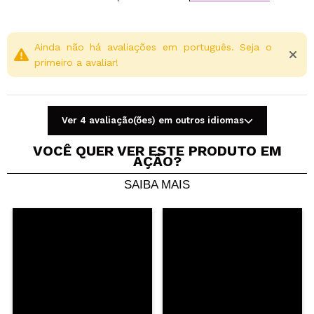
Ainda não há avaliações em português. Seja o
primeiro a avaliar!
Ver 4 avaliação(ões) em outros idiomas
VOCÊ QUER VER ESTE PRODUTO EM
AÇÃO?
SAIBA MAIS
Compartilhar um vídeo ou uma foto
Seu vídeo pode ser o primeiro. Imagine isso...
Recomenda esta compra?
Sim
Não
5/5
ENVIAR