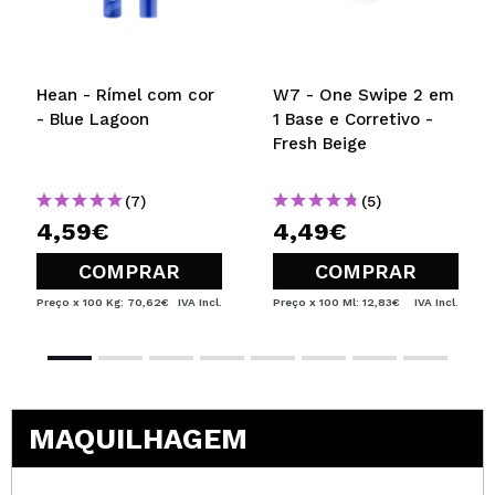
Hean - Rímel com cor
W7 - One Swipe 2 em
- Blue Lagoon
1 Base e Corretivo -
Fresh Beige
(7)
(5)
4,59€
4,49€
COMPRAR
COMPRAR
Preço x 100 Kg: 70,62€
IVA Incl.
Preço x 100 Ml: 12,83€
IVA Incl.
MAQUILHAGEM