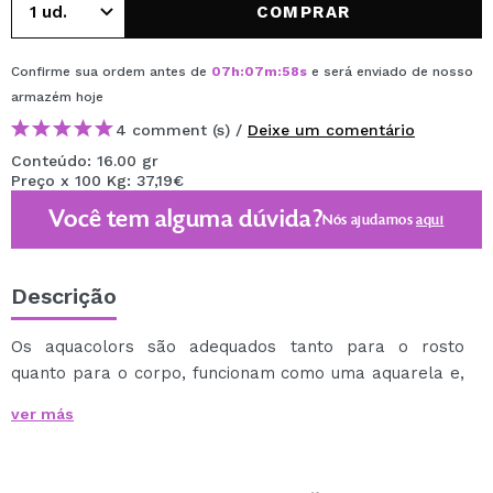
COMPRAR
Confirme sua ordem antes de
07
h
:
07
m
:
58
s
e será enviado de nosso
armazém
hoje
4 comment (s) /
Deixe um comentário
Conteúdo: 16.00 gr
Preço x 100 Kg: 37,19€
Você tem alguma dúvida?
Nós ajudamos
aqui
Descrição
Os aquacolors são adequados tanto para o rosto
quanto para o corpo, funcionam como uma aquarela e,
portanto, podem ser usados por profissionais e
ver más
iniciantes.
Pode ser aplicado com uma esponja ou pincel molhado.
Pode ser facilmente removido com água e sabão.