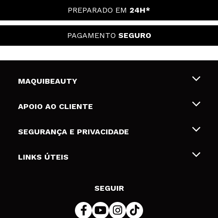
PREPARADO EM
24H*
PAGAMENTO
SEGURO
MAQUIBEAUTY
Sobre nós
APOIO AO CLIENTE
Emprego
Envios e Devoluções
SEGURANÇA E PRIVACIDADE
Gift Cards
Desistência / Devoluções
Termos e Privacidade
LINKS ÚTEIS
Formas de pagamento
Política de privacidade
Contato
Desconto Estudantes
Política de cookies
SEGUIR
Resolução de litígios em linha (ODR)