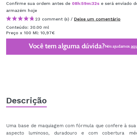
Confirme sua ordem antes de
08
h
:
59
m
:
31
s
e será enviado d
MAQUIFARMA
armazém
hoje
KOREA ZONE
23 comment (s) /
Deixe um comentário
Conteúdo: 30.00 ml
TRAVEL SIZE
Preço x 100 Ml: 10,97€
NATURE
Você tem alguma dúvida?
Nós ajudamos
aqu
DESCONTOS
OUTLET
ELES VOLTARAM!
EM BREVE
Descrição
BLOG
Uma base de maquiagem com fórmula que confere à sua
aspecto luminoso, duradouro e com cobertura mé