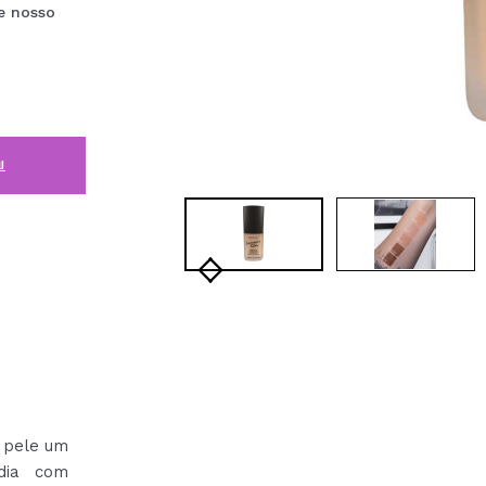
e nosso
i
 pele um
dia com