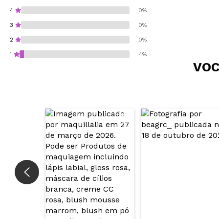
4
0%
3
0%
2
0%
1
4%
VOC
Recomenda esta co
ENVI