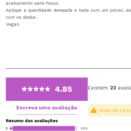
acabamento semi-fosco.
Aplique a quantidade desejada e bata com um pincel, es
com os dedos.
Vegan.
4.85
Existem
23
avali
Escreva uma avaliação
Ainda não há av
Resumo das avaliações
5
96%