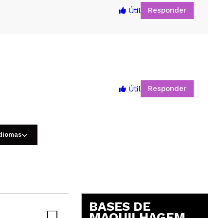
Responder
Útil
Responder
Útil
5
idiomas
BASES DE
MAQUILHAGEM