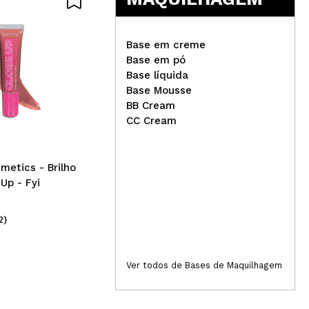
Base em creme
Base em pó
Base líquida
Base Mousse
The Fruit Company -
Hea
BB Cream
Espuma Esfoliante Corporal
Bro
CC Cream
2 em 1 - Melancia
Ch
metics - Brilho
 Up - Fyi
2)
(5)
4,99€
5
Ver todos de Bases de Maquilhagem