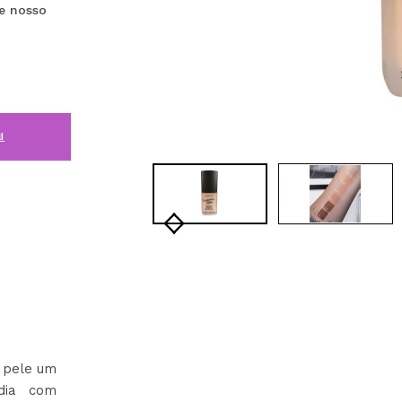
e nosso
i
 pele um
dia com