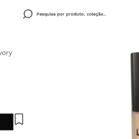
vory
Cristina
Antonia
Ines
Eu não tenho uma c
EU IDIOMA
ez que
Buena experiencia
Muy bien
Spedizi
QUERO
PORTUGUESE
E
eriencia
imballa
ajería.
elegan
colori sc
Ao criar uma conta no
rapidamente, verificar
operações anteriores.