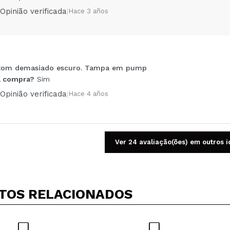
Opinião verificada
|
Hace 3 años
, tom demasiado escuro. Tampa em pump
Compartilhar um vídeo ou uma foto
 compra?
Sim
Seu vídeo pode ser o primeiro. Imagine isso...
Opinião verificada
|
Hace 4 años
5/
mpra?
Sim
Não
AR
Ver 24 avaliação(ões) em outros 
TOS RELACIONADOS