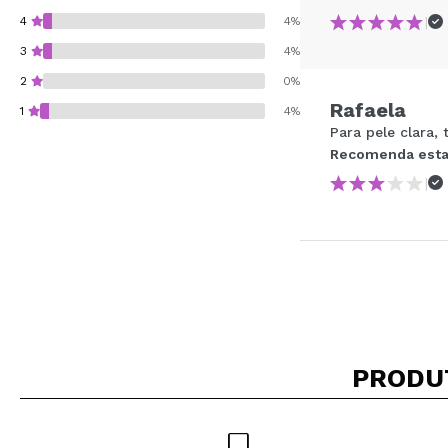
|
4
4%
3
4%
2
0%
Rafaela
1
4%
Para pele clara
Recomenda esta
|
Recomenda esta co
ENVI
PRODU