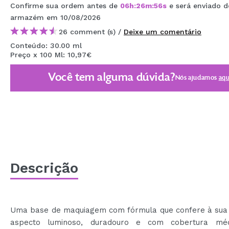
Confirme sua ordem antes de
06
h
:
26
m
:
55
s
e será enviado d
MAQUIFARMA
armazém
em 10/08/2026
KOREA ZONE
26 comment (s) /
Deixe um comentário
Conteúdo: 30.00 ml
TRAVEL SIZE
Preço x 100 Ml: 10,97€
NATURE
Você tem alguma dúvida?
Nós ajudamos
aqu
DESCONTOS
OUTLET
ELES VOLTARAM!
EM BREVE
Descrição
BLOG
Uma base de maquiagem com fórmula que confere à sua
aspecto luminoso, duradouro e com cobertura mé