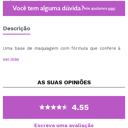
Você tem alguma dúvida?
Nós ajudamos
aqui
Descrição
Uma base de maquiagem com fórmula que confere à
sua pele um aspecto luminoso, duradouro e com
ver más
cobertura média com acabamento semi-fosco.
Aplique a quantidade desejada e bata com um pincel,
esponja ou com os dedos.
AS SUAS
OPINIÕES
Vegan.
4.55
Escreva uma avaliação