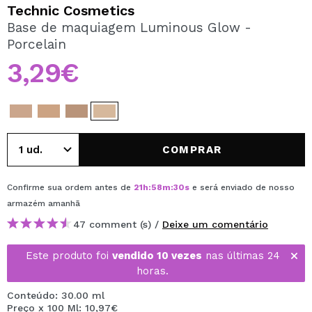
QUERO REGISTAR-ME
Technic Cosmetics
Base de maquiagem Luminous Glow -
Ao criar uma conta no Maquibeauty.pt pode fazer as suas
Porcelain
compras rapidamente, verificar o estado das suas
encomendas e consultar as suas operações anteriores.
3,29€
CRIAR CONTA
COMPRAR
Confirme sua ordem antes de
21
h
:
58
m
:
29
s
e será enviado de nosso
armazém
amanhã
47 comment (s) /
Deixe um comentário
Este produto foi
vendido 10 vezes
nas últimas 24
horas.
Conteúdo: 30.00 ml
Preço x 100 Ml: 10,97€