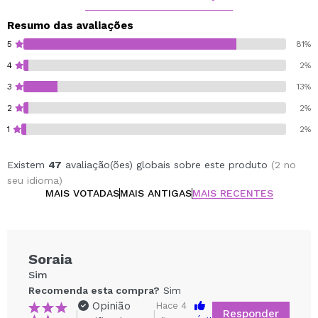
Resumo das avaliações
5
81%
4
2%
3
13%
2
2%
1
2%
Existem
47
avaliação(ões) globais sobre este produto
(2 no
seu idioma)
MAIS VOTADAS
MAIS ANTIGAS
MAIS RECENTES
Soraia
Sim
Recomenda esta compra?
Sim
Opinião
Hace 4
Responder
|
|