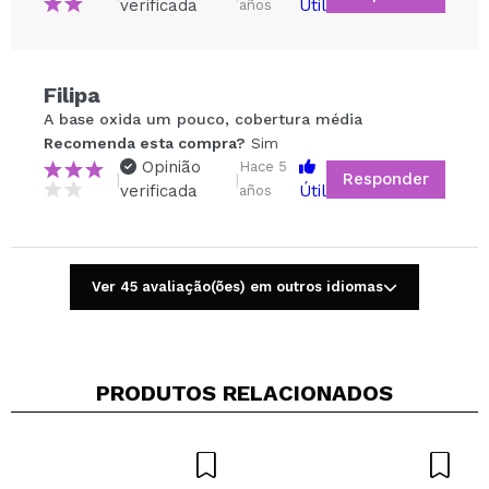
verificada
Útil
años
Filipa
Compartilhar um vídeo ou uma foto
A base oxida um pouco, cobertura média
Seu vídeo pode ser o primeiro. Imagine isso...
Recomenda esta compra?
Sim
Opinião
Hace 5
Responder
|
|
verificada
Útil
años
Recomenda esta compra?
Sim
Não
5/5
Ver 45 avaliação(ões) em outros idiomas
ENVIAR
PRODUTOS RELACIONADOS