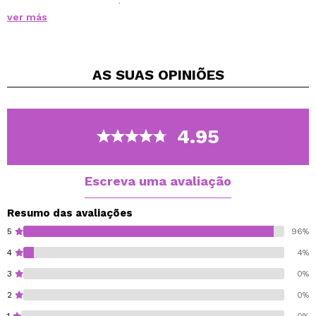
Este conjunto contém duas esponjas, ideais para
ver más
aplicar produtos em pó, creme e fluidos, obtendo um
resultado aveludado e sem manchas.
Seu material extra macio acaricia você para obter um
AS SUAS
OPINIÕES
resultado retocado em um instante.
Sua forma ajuda a alcançar o canal lacrimal para um
cozimento ideal.
Experimente para aplicar base, corretivo, bronzer...
4.95
Agora com formato mais ergonômico para deixar um
acabamento perfeito!
Escreva uma avaliação
Resumo das avaliações
5
96%
4
4%
3
0%
2
0%