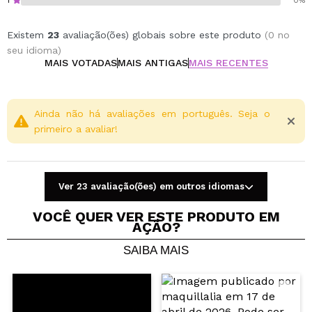
1
0%
Existem
23
avaliação(ões) globais sobre este produto
(0 no
seu idioma)
MAIS VOTADAS
MAIS ANTIGAS
MAIS RECENTES
Ainda não há avaliações em português. Seja o
primeiro a avaliar!
Ver 23 avaliação(ões) em outros idiomas
VOCÊ QUER VER ESTE PRODUTO EM
AÇÃO?
SAIBA MAIS
Compartilhar um vídeo ou uma foto
Seu vídeo pode ser o primeiro. Imagine isso...