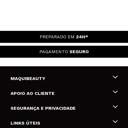
PREPARADO EM
24H*
PAGAMENTO
SEGURO
MAQUIBEAUTY
Sobre nós
APOIO AO CLIENTE
Emprego
Envios e Devoluções
SEGURANÇA E PRIVACIDADE
Gift Cards
Desistência / Devoluções
Termos e Privacidade
LINKS ÚTEIS
Formas de pagamento