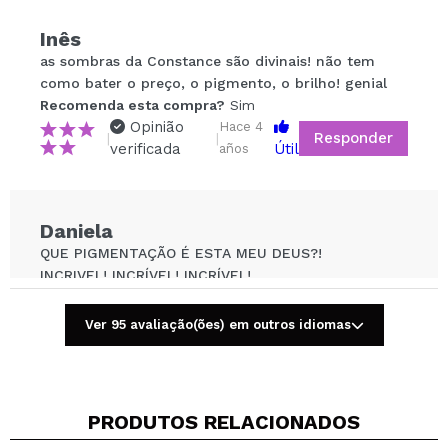
Inês
Compartilhar um vídeo ou uma foto
as sombras da Constance são divinais! não tem
Seu vídeo pode ser o primeiro. Imagine isso...
como bater o preço, o pigmento, o brilho! genial
Recomenda esta compra?
Sim
Opinião
Hace 4
Responder
|
|
Recomenda esta compra?
Sim
Não
verificada
Útil
años
5/5
ENVIAR
Daniela
QUE PIGMENTAÇÃO É ESTA MEU DEUS?!
INCRIVEL! INCRÍVEL! INCRÍVEL!
Recomenda esta compra?
Sim
Opinião
Hace 5
Ver 95 avaliação(ões) em outros idiomas
Responder
|
|
verificada
Útil
años
PRODUTOS RELACIONADOS