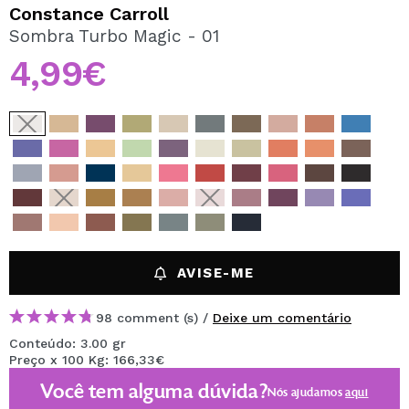
QUERO REGISTAR-ME
Constance Carroll
Sombra Turbo Magic - 01
Ao criar uma conta no Maquibeauty.pt pode fazer as suas
compras rapidamente, verificar o estado das suas
4,99€
encomendas e consultar as suas operações anteriores.
CRIAR CONTA
AVISE-ME
98 comment (s) /
Deixe um comentário
Conteúdo: 3.00 gr
Preço x 100 Kg: 166,33€
Você tem alguma dúvida?
Nós ajudamos
aqui