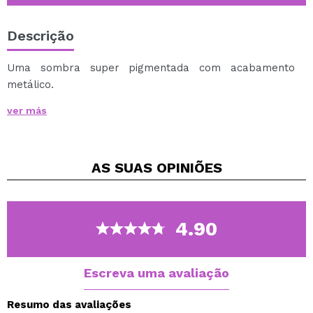
Descrição
Uma sombra super pigmentada com acabamento
metálico.
Sua textura delicada e sedosa facilita a aplicação.
ver más
Você terá um visual brilhante e cheio de cores.
AS SUAS
OPINIÕES
4.90
Escreva uma avaliação
Resumo das avaliações