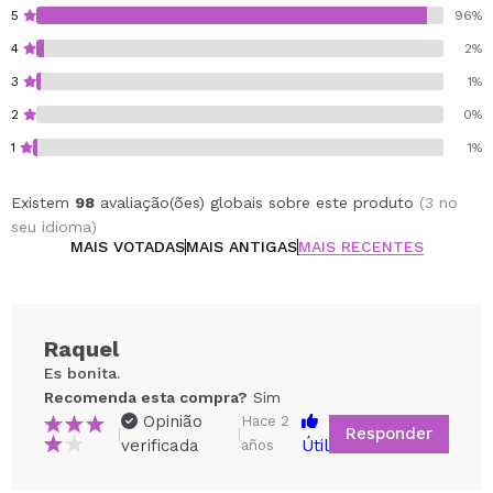
5
96%
4
2%
3
1%
2
0%
1
1%
Existem
98
avaliação(ões) globais sobre este produto
(3 no
seu idioma)
MAIS VOTADAS
MAIS ANTIGAS
MAIS RECENTES
Raquel
Es bonita.
Recomenda esta compra?
Sim
Opinião
Hace 2
Responder
|
|
verificada
Útil
años