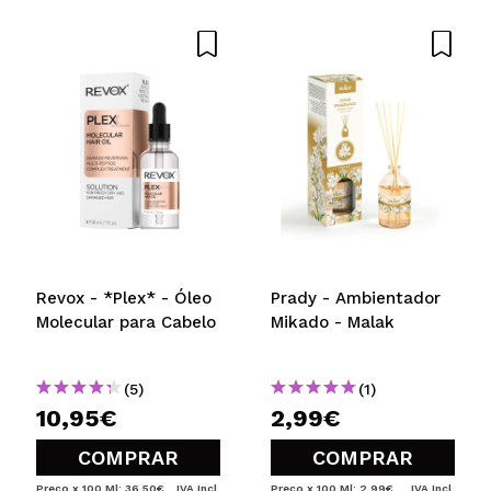
Revox - *Plex* - Óleo
Prady - Ambientador
Molecular para Cabelo
Mikado - Malak
(5)
(1)
10,95€
2,99€
COMPRAR
COMPRAR
Preço x 100 Ml: 36,50€
IVA Incl.
Preço x 100 Ml: 2,99€
IVA Incl.