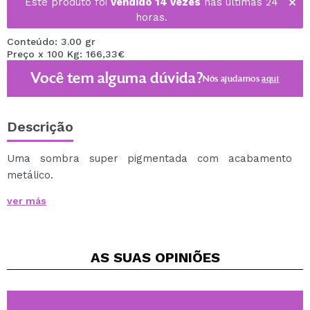
Este produto foi
vendido 14 vezes
nas últimas 24
horas.
Conteúdo: 3.00 gr
Preço x 100 Kg: 166,33€
Você tem alguma dúvida?
Nós ajudamos
aqui
Descrição
Uma sombra super pigmentada com acabamento
metálico.
Sua textura delicada e sedosa facilita a aplicação.
ver más
Você terá um visual brilhante e cheio de cores.
AS SUAS
OPINIÕES