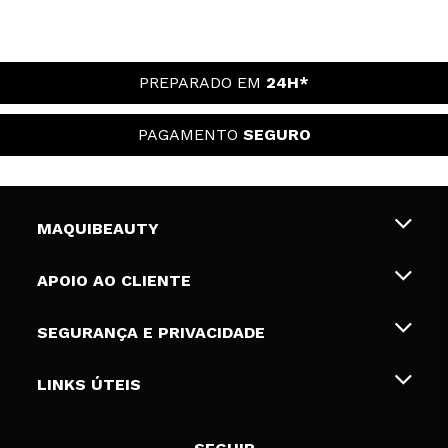
PREPARADO EM
24H*
PAGAMENTO
SEGURO
MAQUIBEAUTY
Sobre nós
APOIO AO CLIENTE
Emprego
Envios e Devoluções
SEGURANÇA E PRIVACIDADE
Gift Cards
Desistência / Devoluções
Termos e Privacidade
LINKS ÚTEIS
Formas de pagamento
Política de privacidade
Contato
Desconto Estudantes
Política de cookies