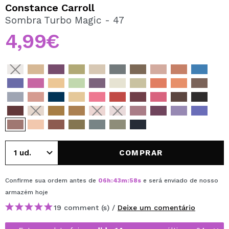
QUERO REGISTAR-ME
Constance Carroll
Sombra Turbo Magic - 47
Ao criar uma conta no Maquibeauty.pt pode fazer as suas
compras rapidamente, verificar o estado das suas
4,99€
encomendas e consultar as suas operações anteriores.
CRIAR CONTA
COMPRAR
Confirme sua ordem antes de
06
h
:
43
m
:
58
s
e será enviado de nosso
armazém
hoje
19 comment (s) /
Deixe um comentário