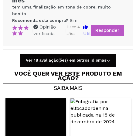
Inês
tem uma finalização em tons de cobre, muito
bonito
Recomenda esta compra?
Sim
Opinião
Hace 4
Responder
|
|
verificada
Útil
años
Compartilhar um vídeo ou uma foto
Ver 18 avaliação(ões) em outros idiomas
Seu vídeo pode ser o primeiro. Imagine isso...
VOCÊ QUER VER ESTE PRODUTO EM
AÇÃO?
Recomenda esta compra?
Sim
Não
SAIBA MAIS
5/5
ENVIAR